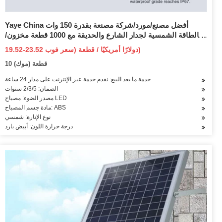
Yaye China أفضل مصنع/مورد/شركة مصنعة بقدرة 150 وات
بالطاقة الشمسية لجدار الشارع والحديقة مع 1000 قطعة مخزون/
جهاز تحكم عن بعد/الواط المتاح 50 وات-400 وات
19.52-23.52 دولارًا أمريكيًا / قطعة (سعر فوب)
10 قطعة (موك)
خدمة ما بعد البيع: نقدم خدمة عبر الإنترنت على مدار 24 ساعة
الضمان: 2/3/5 سنوات
مصدر الضوء: مصباح LED
مادة جسم المصباح: ABS
نوع الإنارة: شمسي
درجة حرارة اللون: أبيض بارد