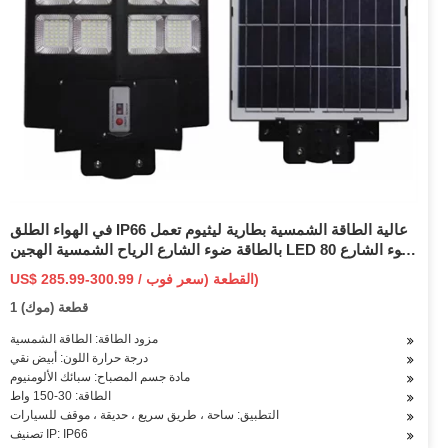
في الهواء الطلق IP66 عالية الطاقة الشمسية بطارية ليثيوم تعمل
بالطاقة ضوء الشارع الرياح الشمسية الهجين LED ضوء الشارع 80
90 100 120 150 200 واط
US$ 285.99-300.99 / القطعة (سعر فوب)
1 قطعة (موك)
مزود الطاقة: الطاقة الشمسية
درجة حرارة اللون: أبيض نقي
مادة جسم المصباح: سبائك الألومنيوم
الطاقة: 30-150 واط
التطبيق: ساحة ، طريق سريع ، حديقة ، موقف للسيارات
تصنيف IP: IP66