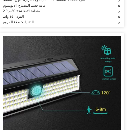
درجة حرارة اللون: <3000K, 3000K~5000K, >5000 ألف
مادة جسم المصباح: الألومنيوم
منطقة الإضاءة:> 30 م ^ 2
القوة: ١٥٠ واط
التقنيات: طلاء الكروم