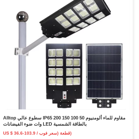
Alltop سطوع عالي IP65 مقاوم للماء ألومنيوم 50 100 150 200
وات ضوء الفيضانات LED بالطاقة الشمسية
US $ 36.6-103.9 / قطعة (سعر فوب)