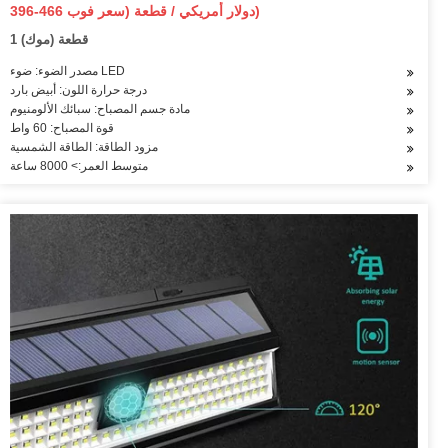
السيارات حديقة الجدار 8 متر نظام الإضاءة الديكور الخفيفة
396-466 دولار أمريكي / قطعة (سعر فوب)
1 قطعة (موك)
مصدر الضوء: ضوء LED
درجة حرارة اللون: أبيض بارد
مادة جسم المصباح: سبائك الألومنيوم
قوة المصباح: 60 واط
مزود الطاقة: الطاقة الشمسية
متوسط العمر:> 8000 ساعة