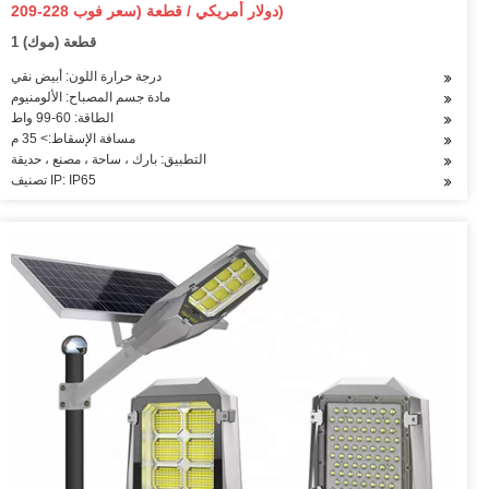
209-228 دولار أمريكي / قطعة (سعر فوب)
1 قطعة (موك)
درجة حرارة اللون: أبيض نقي
مادة جسم المصباح: الألومنيوم
الطاقة: 60-99 واط
مسافة الإسقاط:> 35 م
التطبيق: بارك ، ساحة ، مصنع ، حديقة
تصنيف IP: IP65