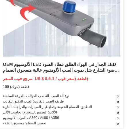
OEM الألومنيوم LED الجدار في الهواء الطلق غطاء الضوء LED
ضوء الشارع شل يموت الصب الألومنيوم عالية مسحوق الصمام
الخفيفة
مرجع فوب السعر: US $ 0.5-1 / قطعة (سعر فوب)
100 قطعة (موك)
نوع آلة الصب: آلة صب القوالب بالغرفة الساخنة
طريقة الصب بالقالب: الصب الدقيق للقالب
التطبيق: الصمام الخفيفة وقطع غيار السيارات والدراجات النارية
الآلات: التصنيع باستخدام الحاسب الآلي
المواد: الألومنيوم ، A360 / As80 / A356
تحضير السطح: مسحوق الطلاء