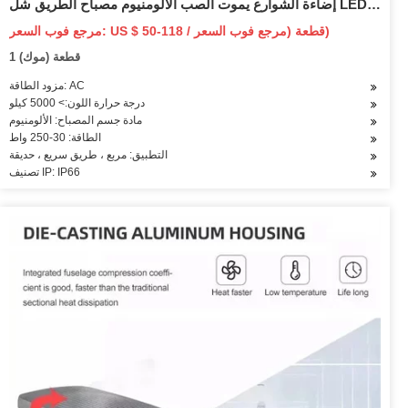
إضاءة الشوارع يموت الصب الألومنيوم مصباح الطريق شل LED
ضوء الشارع 250W 200W 150W 100W 50W
مرجع فوب السعر: US $ 50-118 / قطعة (مرجع فوب السعر)
1 قطعة (موك)
مزود الطاقة: AC
درجة حرارة اللون:> 5000 كيلو
مادة جسم المصباح: الألومنيوم
الطاقة: 30-250 واط
التطبيق: مربع ، طريق سريع ، حديقة
تصنيف IP: IP66