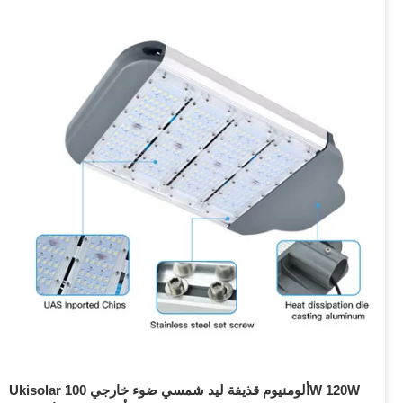
Ukisolar ألومنيوم قذيفة ليد شمسي ضوء خارجي 100W 120W