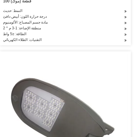
100 قطعة (موك)
النمط: حديث
درجة حرارة اللون: أبيض دافئ
مادة جسم المصباح: الألومنيوم
منطقة الإضاءة: 1-3 م ^ 2
الطاقة: ≤5 واط
التقنيات: الطلاء الكهربائي