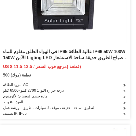
في الهواء الطلق مقاوم للماء IP65 عالية الطاقة IP66 50W 100W
150W الأمن Ligting LED مصباح الطريق حديقة ساحة الاستشعار
الشمسية أو مصباح الشارع LED الرئيسي
US $ 11.5-13.5 / قطعة (مرجع فوب السعر)
500 قطعة (موك)
مزود الطاقة: AC
درجة حرارة اللون: 2700 كيلو -6500 كيلو
مادة جسم المصباح: الألومنيوم
القوة: ٥٠ واط
التطبيق: ساحة ، حديقة ، موقف للسيارات ، طريق ، ورشة عمل
تصنيف IP: IP65