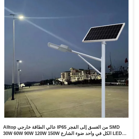
Alltop عالي الطاقة خارجي IP65 من الغسق إلى الفجر SMD
30W 60W 90W 120W 150W الكل في واحد ضوء الشارع LED