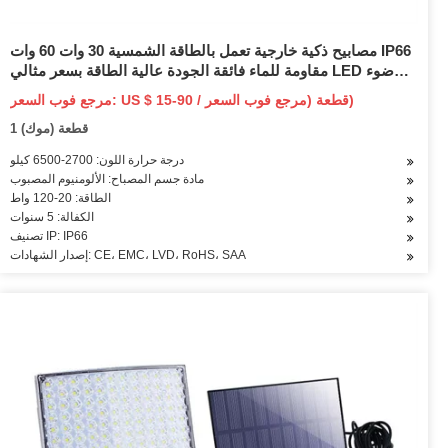
مصابيح ذكية خارجية تعمل بالطاقة الشمسية 30 وات 60 وات IP66
مقاومة للماء فائقة الجودة عالية الطاقة بسعر مثالي LED ضوء
الشارع مع مبيت مصباح زجاجي مقوى
مرجع فوب السعر: US $ 15-90 / قطعة (مرجع فوب السعر)
1 قطعة (موك)
درجة حرارة اللون: 2700-6500 كيلو
مادة جسم المصباح: الألومنيوم المصبوب
الطاقة: 20-120 واط
الكفالة: 5 سنوات
تصنيف IP: IP66
إصدار الشهادات: CE، EMC، LVD، RoHS، SAA