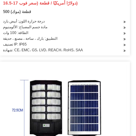
300 واط 400 واط كشاف ضوء
16.5-17 دولارًا أمريكيًا / قطعة (سعر فوب)
500 قطعة (موك)
درجة حرارة اللون: أبيض بارد
مادة جسم المصباح: الألومنيوم
الطاقة: 100 وات
التطبيق: بارك ، ساحة ، مصنع ، حديقة
تصنيف IP: IP65
شهادة: CE، EMC، GS، LVD، REACH، RoHS، SAA