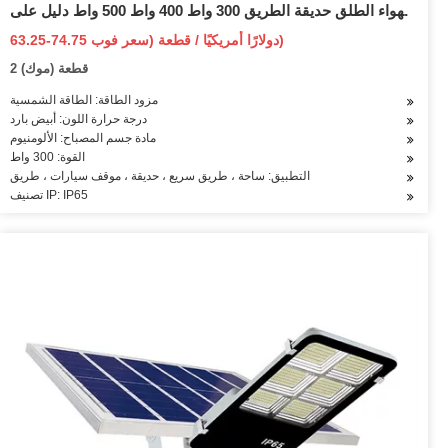
الهواء الطلق حديقة الطريق 300 واط 400 واط 500 واط دليل على
الانفجار متكامل الكل في واحد LED ضوء الشارع الشمسي
63.25-74.75 دولارًا أمريكيًا / قطعة (سعر فوب)
2 قطعة (موك)
مزود الطاقة: الطاقة الشمسية
درجة حرارة اللون: أبيض بارد
مادة جسم المصباح: الألومنيوم
القوة: 300 واط
التطبيق: ساحة ، طريق سريع ، حديقة ، موقف سيارات ، طريق
تصنيف IP: IP65