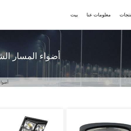
تجات
معلومات عنا
بيت
أضواء المسار الش
أضواء