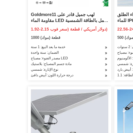
ء الطلق
Goldmore11 لهب جميل قادر على
للماء IP65 4 رئيس LED سبايك الخفيفة
مقاومة الماء LED يعمل بالطاقة الشمسية
للمسار
في الحديقة ضوء صغير للمسار في الهواء
لارًا أمريكيًا / قطعة (سعر
1.92-2.15 دولار أمريكي / قطعة (سعر فوب)
الطلق مصباح الحديقة ديكور المناظر
فوب)
(موك)
1000 قطعة (موك)
الطبيعية ضوء دافئ
وات
خدمة ما بعد البيع: 1 سنة
الضمان: سنة واحدة
الألومنيوم
مصدر الضوء: مصباح LED
ارة: شمسي
مادة جسم المصباح: بلاستيك
 أبيض بارد
نوع الإنارة: شمسي
لطاقة: 1.1
درجة حرارة اللون: أبيض دافئ