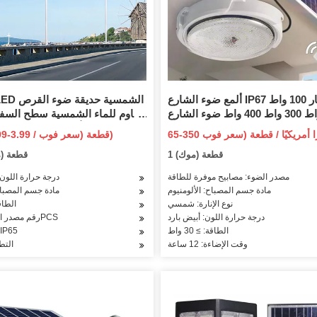
ألمع ضوء الشارع IP67 مسار 100 واط
200 واط 300 واط 400 واط ضوء الشارع
LED المنفصل بالطاقة الشمسية
ضوء دافئ أبيض في الهواء ال
US $ 0.99-3.99 / قطعة (سعر فوب)
أرضي شمسي للمسار 
1 قطعة (موك)
100 قطعة 
مصدر الضوء: مصابيح موفرة للطاقة
درجة حرارة اللون:
مادة جسم المصباح: الألومنيوم
مادة جسم المصباح
نوع الإنارة: شمسي
الطاقة: 0
درجة حرارة اللون: أبيض بارد
رقم مصدر الضوء: ≤10PCS
الطاقة: ≥ 30 واط
تصنيف 65
وقت الإضاءة: 12 ساعة
التط