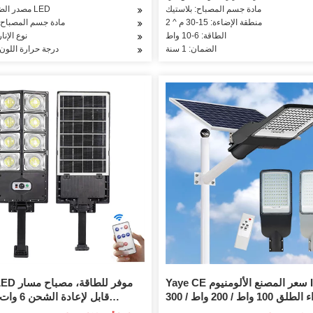
مادة جسم المصباح: بلاستيك
مصدر الضوء: مصباح LED
منطقة الإضاءة: 15-30 م ^ 2
مادة جسم المصباح: 
الطاقة: 6-10 واط
نوع الإن
الضمان: 1 سنة
درجة حرارة اللون:
Yaye CE سعر المصنع الألومنيوم IP65
في الهواء الطلق 100 واط / 200 واط / 300
قابل لإعادة
واط / 400 واط / 500 واط / 600 / 800 واط
الشمسية في الهواء الطلق م