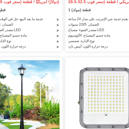
28.9-68.9 دولارًا أمريكيًا / قطعة (سعر فوب)
الشمسية LED الفيضانات الجدار حديقة
شريطية LED
1 قطعة (موك)
6 قط
بارك مسار العارض تحكم عن بعد
الاستشعار ضوء
قدم خدمة عبر الإنترنت على مدار 24 ساعة
خدمة ما بعد البيع: حل في الو
الضمان: 2/3/5 سنوات
الضمان: 3-5 سنوات
مصدر الضوء: مصباح LED
مصدر الضوء: مصباح LED
مادة جسم المصباح: الألومنيوم
مادة جسم المصباح: 
نوع الإنارة: شمسي
نوع الإن
درجة حرارة اللون: أبيض بارد
درجة حرارة اللون: