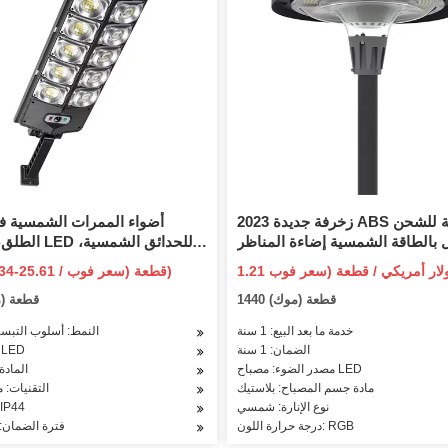
2023 زخرفة جديدة ABS قابلة للشحن
أضواء الممرات الشمسية في
 بالطاقة الشمسية إضاءة المناظر
الطلق، مصابيح D
الطبيعية RGB مصباح الحديقة الشمسية
مصابيح المناظر الطبيعية 
US$ 21.34-25.61 / قطعة (سعر فوب)
LED ضوء حصة الماس في الهواء الطلق
المقاومة للماء للحديقة، الفناء،
1440 قطعة (موك)
100 قطعة 
قاوم للماء ضوء المسار الشمسي
الحديقة، الممشى Esg17322
خدمة ما بعد البيع: 1 سنة
النمط: أسلوب التبس
الضمان: 1 سنة
نوع الإنارة: D
مصدر الضوء: مصباح LED
المادة
مادة جسم المصباح: بلاستيك
التقنيات: 
نوع الإنارة: شمسي
تصنيف 44
درجة حرارة اللون: RGB
فترة الضمان: 