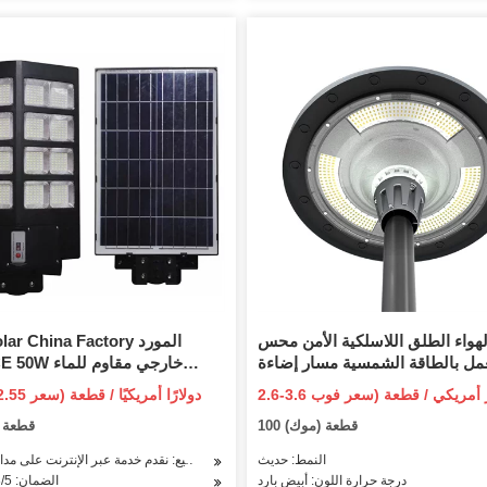
هواء الطلق اللاسلكية الأمن محس
ye Solar China Factory
مل بالطاقة الشمسية مسار إضاءة
الشوارع وحدة إضاءة LED جداريّة مصباح
حديقة المناظر الطبيعية الطاقة 
30.35-32.55 دو
حديقة أضواء للخطوات
100 قطعة (موك)
20 قطعة
ديكور قابل لإعاد
النمط: حديث
خدمة ما بعد البيع: نقدم خدمة عبر الإنترنت على مدار 24 سا
درجة حرارة اللون: أبيض بارد
الضمان: 2/3/5 سنوات