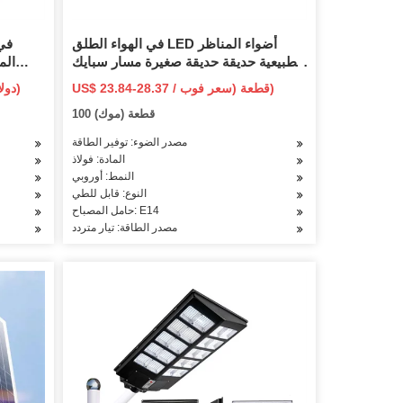
في الهواء الطلق LED أضواء المناظر
في 
الطبيعية حديقة حديقة صغيرة مسار سبايك
حصة ضوء الشمس Yihui-1004
US$ 23.84-28.37 / قطعة (سعر فوب)
35-55 دولارًا أمريكيًا / قطعة (سعر فوب)
100 قطعة (موك)
مصدر الضوء: توفير الطاقة
المادة: فولاذ
النمط: أوروبي
النوع: قابل للطي
حامل المصباح: E14
مصدر الطاقة: تيار متردد