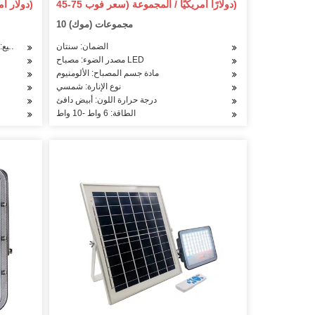
45-75 دولارًا أمريكيًا / المجموعة (سعر فوب)
28.5-32.5 دولار أمريكي / قطعة (سعر فوب)
10 مجموعات (موك)
الضمان: سنتان
خدمة ما بعد البيع: ن
مصدر الضوء: مصباح LED
مادة جسم المصباح: الألومنيوم
نوع الإنارة: شمسي
درجة حرارة اللون: أبيض دافئ
الطاقة: 6 واط -10 واط