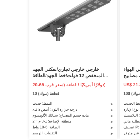
 الهواء
خارجي خارجي تجاري/سكني الجهد
LE للحدائق الشمسية،
المنخفض 12 فولت/خط الجهد/الطاقة
الشمسية
الشمسية LED المناظر الطبيعية حديقة
20-65 دولارًا أمريكيًا / قطعة (سعر فوب)
 الفناء،
درب مسار الحديقة أضواء بولارد
(موك)
10 قطعة (موك)
يط الحديث
النمط: حديث
LE
درجة حرارة اللون: أبيض دافئ
: البلاستيك
مادة جسم المصباح: سبائك الألومنيوم
مطلية ماتي
منطقة الإضاءة: 1-3 م ^ 2
IP: IP
الطاقة: 6-10 واط
غير متوفر
التقنيات: الرسم