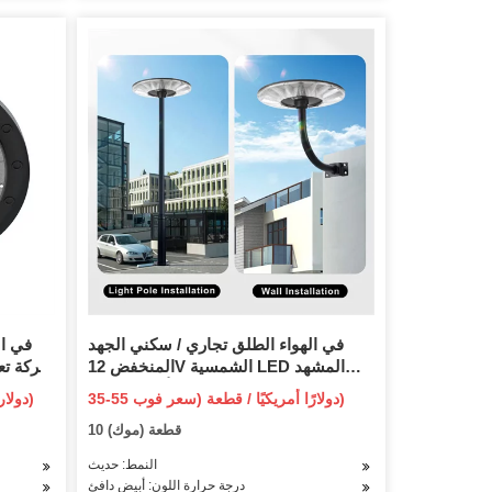
في الهواء الطلق تجاري / سكني الجهد
في ال
المنخفض 12V الشمسية LED المشهد
حركة تع
حديقة درب مسار الحديقة أضواء بولارد
35-55 دولارًا أمريكيًا / قطعة (سعر فوب)
2.6-3.6 دولار أمريكي / قطعة (سعر فوب)
10 قطعة (موك)
النمط: حديث
درجة حرارة اللون: أبيض دافئ