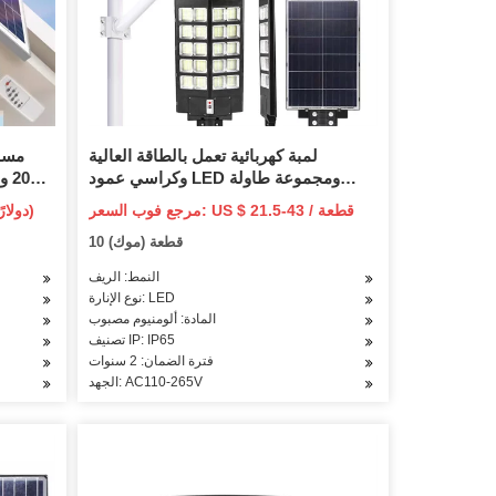
لمبة كهربائية تعمل بالطاقة العالية
وكراسي عمود LED ومجموعة طاولة
مسار الألعاب النارية الشمسية لهب النار
مرجع فوب السعر: US $ 21.5-43 / قطعة
65-350 دولارًا أمريكيًا / قطعة (سعر فوب)
جهاز عرض Focos Solares أضواء مصباح
(مرجع فوب السعر)
10 قطعة (موك)
الحديقة
النمط: الريف
نوع الإنارة: LED
المادة: ألومنيوم مصبوب
تصنيف IP: IP65
فترة الضمان: 2 سنوات
الجهد: AC110-265V