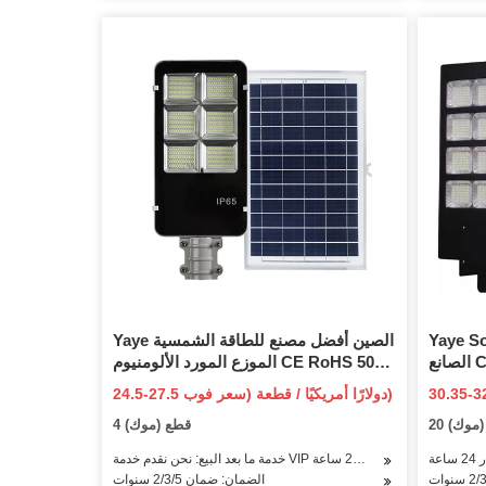
Ya المورد
Yaye الصين أفضل مصنع للطاقة الشمسية
الصانع CE 50W خارجي مقاوم للماء
الموزع المورد الألومنيوم CE RoHS 50W
الشمسية
IP66 مقاوم للماء في الهواء الطلق LED
لارًا أمريكيًا / قطعة (سعر
24.5-27.5 دولارًا أمريكيًا / قطعة (سعر فوب)
LED جدار حديقة مسار الحديقة ضوء
حديقة الحديقة مسار المناظر الطبيعية
فوب)
 (موك)
4 قطع (موك)
ة الشحن
الجدار الديكور الخفيفة
عة
خدمة ما بعد البيع: نحن نقدم خدمة VIP على مدار 24 ساعة
الضمان: ضمان 2/3/5 سنوات