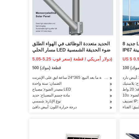
جديد 8 LED الشمسية حديقة ضوء القرص
الحديد متعددة الوظائف في الهواء الطلق
IP67 مقاوم للماء الشمسية سطح السفينة
مسار الحلي LED ضوء الحديقة الشمسية
طلق ضوء
5.05-5.25 دولار أمريكي / قطعة (سعر فوب)
والفناء
(موك)
500 قطعة (موك)
 أبيض بارد
خدمة ما بعد البيع: 365*24 ساعة ابق على الإنترنت
: بلاستيك
الضمان: سنة واحدة
2 واط
مصدر الضوء: مصباح LED
مادة جسم المصباح: حديد
IP: IP
نوع الإنارة: شمسي
بيق: الفناء
درجة حرارة اللون: أبيض دافئ