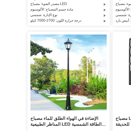
مصدر الضوء: مصباح LED
الألومنيوم
مادة جسم المصباح: الألومنيوم
ارة: شمسي
نوع الإنارة: شمسي
 أبيض بارد
درجة حرارة اللون: 2700-7000 كيلو
مصباح LED موفر للطاقة، مصباح مسار
الإضاءة في الهواء الطلق للماء مصباح
 الشحن 6 وات للحديقة
المناظر الطبيعية LED الطاقة الشمسية
ع إضاءة
عمود حديقة ضوء لمسار الحديقة فناء