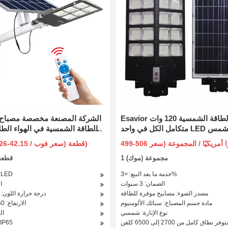
Esavior يعمل بالطاقة الشمسية 120 وات
الشركة المصنعة مخصصة مصباح 
متكامل الكل في واحد LED ضوء الشمس
بالطاقة الشمسية في الهواء الط
ارع/المسار/الحديقة ضوء مستشعر
بارك يارد LED ضوء الحديقة
499-506 دولارًا أمريكيًا / المجموعة (سعر
US$ 38.26-42.15 / قطعة (سعر فوب)
الحركة موفر للطاقة ضوء خارجي
فوب)
1 مجموعة (موك)
1 قطع
خدمة ما بعد البيع: <3%
نوع الإنارة: D
الضمان: 3 سنوات
ا
مصدر الضوء: مصابيح موفرة للطاقة
درجة حرارة اللون:
مادة جسم المصباح: سبائك الألومنيوم
الارتفاع: 60 ~ 69 سم
نوع الإنارة: شمسي
ال
تصنيف 65