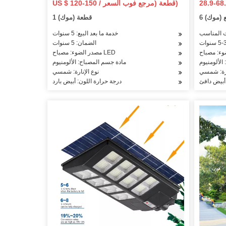
US $ 120-150 / قطعة (مرجع فوب السعر)
ساحة الممشى درب مسار فناء
ع (موك)
1 قطعة (موك)
قت المناسب
خدمة ما بعد البيع: 5 سنوات
الضمان: 5 سنوات
مصدر الضوء: مصباح LED
الألومنيوم
مادة جسم المصباح: الألومنيوم
ارة: شمسي
نوع الإنارة: شمسي
 أبيض دافئ
درجة حرارة اللون: أبيض بارد