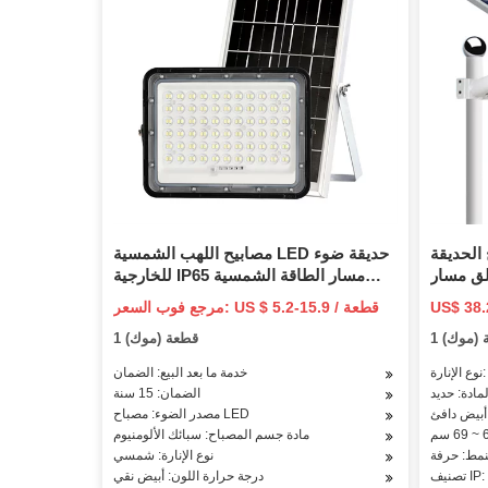
الحديقة
مصابيح اللهب الشمسية LED حديقة ضوء
لق مسار
للخارجية IP65 مسار الطاقة الشمسية
ضوء مصباح الحديقة الشمسية حديقة
مرجع فوب السعر: US $ 5.2-15.9 / قطعة
المناظر الطبيعية الخفيفة
(سعر فوب)
ة (موك)
1 قطعة (موك)
LE
خدمة ما بعد البيع: الضمان
لمادة: حديد
الضمان: 15 سنة
 أبيض دافئ
مصدر الضوء: مصباح LED
مادة جسم المصباح: سبائك الألومنيوم
نمط: حرفة
نوع الإنارة: شمسي
IP: IP
درجة حرارة اللون: أبيض نقي