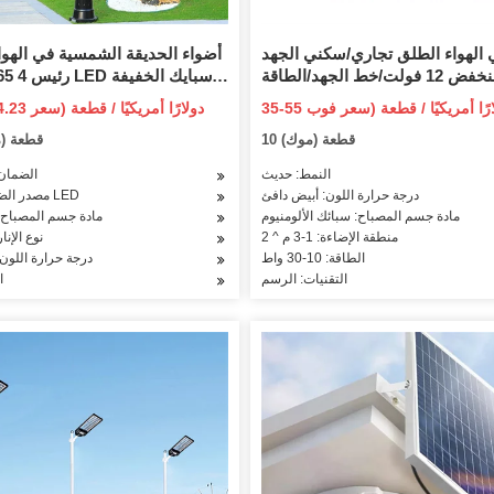
الهواء الطلق تجاري/سكني الجهد
أضواء الحديقة الشمسية في الهوا
المنخفض 12 فولت/خط الجهد/الطاقة
الشمسية LED المناظر الطبيعية حديقة
22.56-24.23 دو
درب مسار الحديقة أضواء بولارد
10 قطعة (موك)
500 قطعة 
النمط: حديث
الضمان: 2 سن
درجة حرارة اللون: أبيض دافئ
مصدر الضوء: مصباح LED
مادة جسم المصباح: سبائك الألومنيوم
مادة جسم المصباح: 
منطقة الإضاءة: 1-3 م ^ 2
نوع الإن
الطاقة: 10-30 واط
درجة حرارة اللون:
التقنيات: الرسم
ا