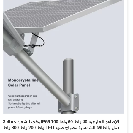
3-4hrs وقت الشحن IP66 الإضاءة الخارجية 40 واط 60 واط 100
واط 200 واط 300 واط LED تعمل بالطاقة الشمسية مصباح ضوء