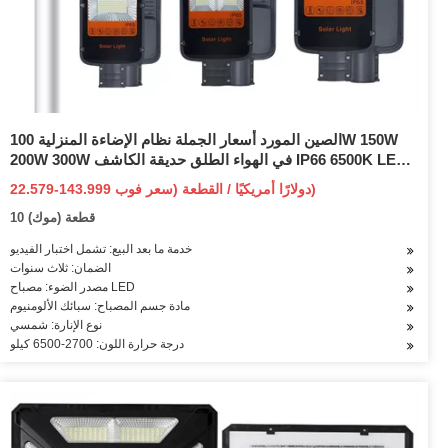
الصين المورد أسعار الجملة نظام الإضاءة المنزلية 100W 150W
200W 300W في الهواء الطلق حديقة الكاشف IP66 6500K LED
مصباح الشارع للطاقة الشمسية
22.579-143.999 دولارًا أمريكيًا / القطعة (سعر فوب)
10 قطعة (موك)
خدمة ما بعد البيع: تشمل اختبار الفيديو
الضمان: ثلاث سنوات
مصدر الضوء: مصباح LED
مادة جسم المصباح: سبائك الألومنيوم
نوع الإنارة: شمسي
درجة حرارة اللون: 2700-6500 كيلو