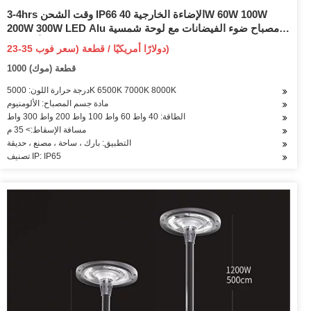
3-4hrs وقت الشحن IP66 الإضاءة الخارجية 40W 60W 100W
200W 300W LED Alu مصباح ضوء الفيضانات مع لوحة شمسية
أحادية 6V 5000K 6500K 7000K 8000K
23-35 دولارًا أمريكيًا / قطعة (سعر فوب)
1000 قطعة (موك)
درجة حرارة اللون: 5000K 6500K 7000K 8000K
مادة جسم المصباح: الألومنيوم
الطاقة: 40 واط 60 واط 100 واط 200 واط 300 واط
مسافة الإسقاط:> 35 م
التطبيق: بارك ، ساحة ، مصنع ، حديقة
تصنيف IP: IP65