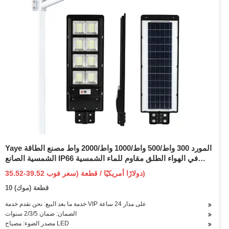
Yaye المورد 300 واط/500 واط/1000 واط/2000 واط مصنع الطاقة
الشمسية الصانع IP66 في الهواء الطلق مقاوم للماء الشمسية
LED شارع الطريق الطريق السريع حديقة الجدار مصباح
35.52-39.52 دولارًا أمريكيًا / قطعة (سعر فوب)
الفيضانات 1000 قطعة الأسهم
10 قطعة (موك)
خدمة ما بعد البيع: نحن نقدم خدمة VIP على مدار 24 ساعة
الضمان: ضمان 2/3/5 سنوات
مصدر الضوء: مصباح LED