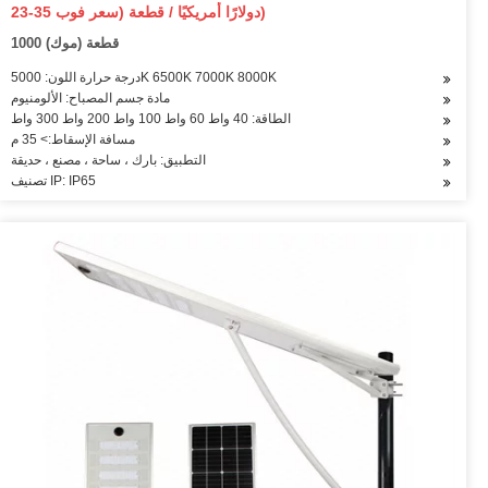
الفيضانات مع 5000 كيلو 6500 كيلو 7000 كيلو 8000 كيلو
23-35 دولارًا أمريكيًا / قطعة (سعر فوب)
1000 قطعة (موك)
درجة حرارة اللون: 5000K 6500K 7000K 8000K
مادة جسم المصباح: الألومنيوم
الطاقة: 40 واط 60 واط 100 واط 200 واط 300 واط
مسافة الإسقاط:> 35 م
التطبيق: بارك ، ساحة ، مصنع ، حديقة
تصنيف IP: IP65