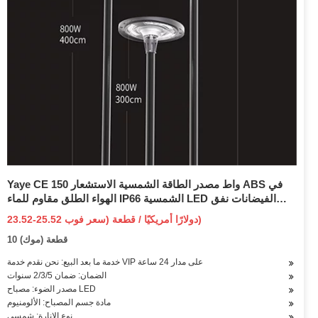
Yaye CE 150 واط مصدر الطاقة الشمسية الاستشعار ABS في
الهواء الطلق مقاوم للماء IP66 الشمسية LED الفيضانات نفق
الجدار حديقة بارك جهاز تحكم عن بعد مصباح/2 سنة الضمان/1000
23.52-25.52 دولارًا أمريكيًا / قطعة (سعر فوب)
قطعة الأسهم
10 قطعة (موك)
خدمة ما بعد البيع: نحن نقدم خدمة VIP على مدار 24 ساعة
الضمان: ضمان 2/3/5 سنوات
مصدر الضوء: مصباح LED
مادة جسم المصباح: الألومنيوم
نوع الإنارة: شمسي