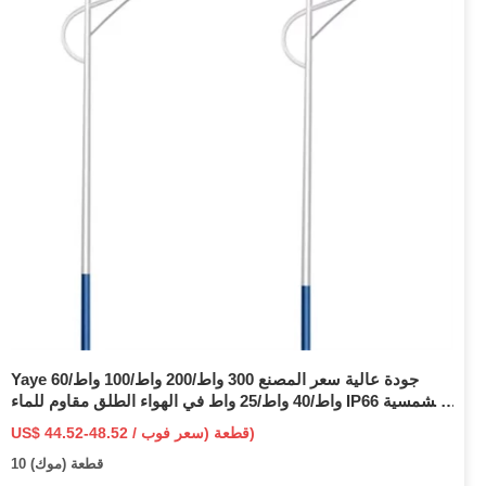
Yaye جودة عالية سعر المصنع 300 واط/200 واط/100 واط/60
واط/40 واط/25 واط في الهواء الطلق مقاوم للماء IP66 الشمسية
LED نفق الفيضانات حديقة بارك 1000 قطعة الأسهم 2 سنة
US$ 44.52-48.52 / قطعة (سعر فوب)
الضمان مصباح
10 قطعة (موك)