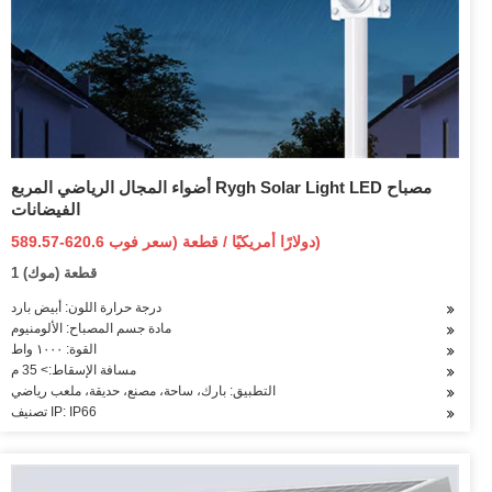
أضواء المجال الرياضي المربع Rygh Solar Light LED مصباح
الفيضانات
589.57-620.6 دولارًا أمريكيًا / قطعة (سعر فوب)
1 قطعة (موك)
درجة حرارة اللون: أبيض بارد
مادة جسم المصباح: الألومنيوم
القوة: ١٠٠٠ واط
مسافة الإسقاط:> 35 م
التطبيق: بارك، ساحة، مصنع، حديقة، ملعب رياضي
تصنيف IP: IP66