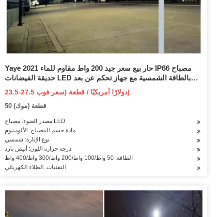
Yaye 2021 حار بيع سعر جيد 200 واط مقاوم للماء IP66 مصباح
حديقة الفيضانات LED بالطاقة الشمسية مع جهاز تحكم عن بعد
(الواط المتاح: 50 واط/100 واط/200 واط/300 واط/400 واط)
23.5-27.5 دولارًا أمريكيًا / قطعة (سعر فوب)
50 قطعة (موك)
مصدر الضوء: مصباح LED
مادة جسم المصباح: الألومنيوم
نوع الإنارة: شمسي
درجة حرارة اللون: أبيض بارد
الطاقة: 50 واط/100 واط/200 واط/300 واط/400 واط
التقنيات: الطلاء الكهربائي