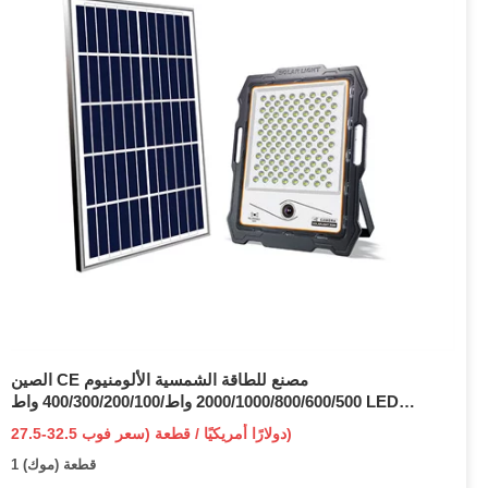
الصين CE مصنع للطاقة الشمسية الألومنيوم
2000/1000/800/600/500 واط/400/300/200/100 واط LED
الاستشعار IP66 الشارع في الهواء الطلق الكل في واحد كاميرا
27.5-32.5 دولارًا أمريكيًا / قطعة (سعر فوب)
ABS COB LED الجدار الفيضانات حديقة مصباح الطريق
1 قطعة (موك)