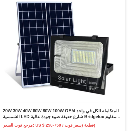
20W 30W 40W 60W 80W 100W OEM المتكاملة الكل في واحد
الشمسية LED شارع حديقة ضوء جودة عالية Bridgelux مقاوم
للماء IP65 لوقوف السيارات في الهواء الطلق
مرجع فوب السعر: US $ 250-750 / قطعة (سعر فوب)