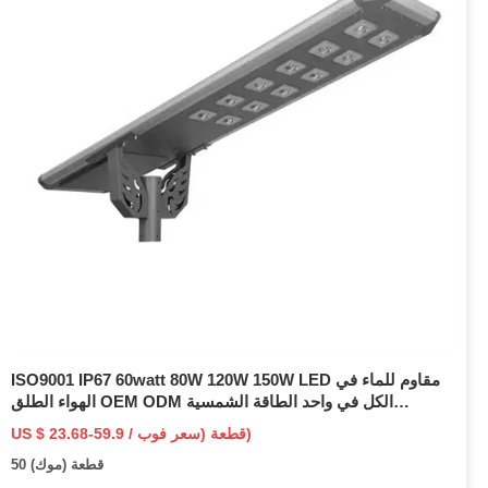
ISO9001 IP67 60watt 80W 120W 150W LED مقاوم للماء في
الهواء الطلق OEM ODM الكل في واحد الطاقة الشمسية
المتكاملة حديقة الطريق ضوء الشارع مع بطارية ليثيوم
US $ 23.68-59.9 / قطعة (سعر فوب)
50 قطعة (موك)