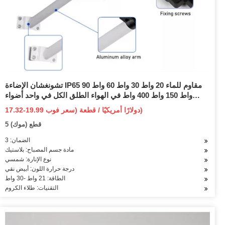
تشونغشان الإضاءة IP65 مقاوم للماء 20 واط 30 واط 60 واط 90
واط 150 واط 400 واط في الهواء الطلق الكل في واحد أضواء
الشوارع الشمسية LED المتكاملة لمصباح طريق المدينة الصغيرة
17.32-19.99 دولارًا أمريكيًا / قطعة (سعر فوب)
5 قطع (موك)
الضمان: 3
مادة جسم المصباح: بلاستيك
نوع الإنارة: شمسي
درجة حرارة اللون: أبيض نقي
الطاقة: 21 واط -30 واط
التقنيات: طلاء الكروم