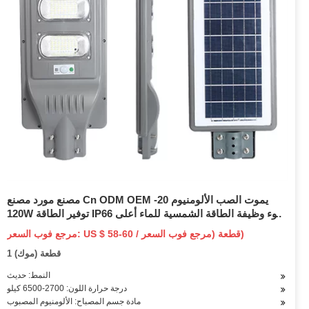
مصنع مورد مصنع Cn ODM OEM يموت الصب الألومنيوم 20-
120W توفير الطاقة IP66 ضوء وظيفة الطاقة الشمسية للماء أعلى
حديقة ضوء الإسكان LED ضوء الشارع
مرجع فوب السعر: US $ 58-60 / قطعة (مرجع فوب السعر)
1 قطعة (موك)
النمط: حديث
درجة حرارة اللون: 2700-6500 كيلو
مادة جسم المصباح: الألومنيوم المصبوب