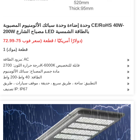
وحدة إضاءة وحدة سبائك الألومنيوم المصبوبة CE/RoHS 40W-
200W مصباح الشارع LED بالطاقة الشمسية
72.99-75 دولارًا أمريكيًا / قطعة (سعر فوب)
1 قطعة (موك)
مزود الطاقة: AC
درجة حرارة اللون: 2700K-6000K قابلة للتخصيص
مادة جسم المصباح: سبائك الألومنيوم
الطاقة: 40 واط-200 واط
التطبيق: ساحة ، طريق سريع ، حديقة ، موقف سيارات ، طريق
تصنيف IP: IP67