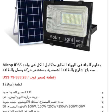
Alltop IP65 مقاوم للماء في الهواء الطلق متكامل الكل في واحد
مصباح شارع بالطاقة الشمسية مستشعر حركة يعمل بالطاقة
الشمسية مصباح جداري للحدائق يعمل بالتحكم عن بعد
US$ 79-383.28 / قطعة (سعر فوب)
1 قطعة (موك)
مصدر الضوء: ضوء LED
درجة حرارة اللون: أبيض دافئ
مادة جسم المصباح: سبائك الألومنيوم الصب يموت
قوة المصباح: 50W / 100W / 150W / 200W / 250W / 300W400W
مزود الطاقة: الطاقة الشمسية