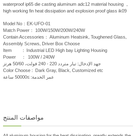
waterproof ip65 die casting aluminum adc12 material housing ，
high working fin heat dissipation and explosion proof glass ik09
Model No：EK-UFO-01
Match Power： 100W/150W/200W/240W
Contain Accessories： Aluminum Heatsink, Toughened Glass,
Assembly Screws, Driver Box Choose
Item : Industrial LED High bay Lighting Housing
Power : 100W / 240W
جهد الإدخال: تيار متردد 220 - 240 فولت، 50/60 هرتز
Color Choose : Dark Gray, Black, Customized etc
عمر الخدمة: ≥50000 ساعة
مواصفات المنتج
All aluminum housing for the heat dissipating, greatly extends the