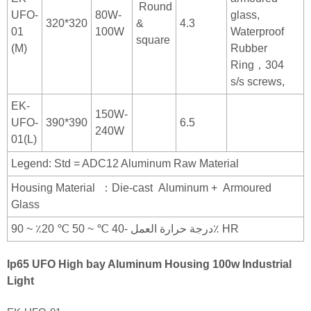
Round
UFO-
80W-
glass,
320*320
&
4.3
01
100W
Waterproof
square
(M)
Rubber
Ring，304
s/s screws,
EK-
150W-
UFO-
390*390
6.5
240W
01(L)
Legend: Std = ADC12 Aluminum Raw Material
Housing Material ：Die-cast Aluminum + Armoured
Glass
درجة حرارة العمل -40 ℃ ~ 50 ℃ 20٪ ~ 90٪ HR
Ip65 U
FO
High
bay Aluminum Housing 100w
Industrial
Light