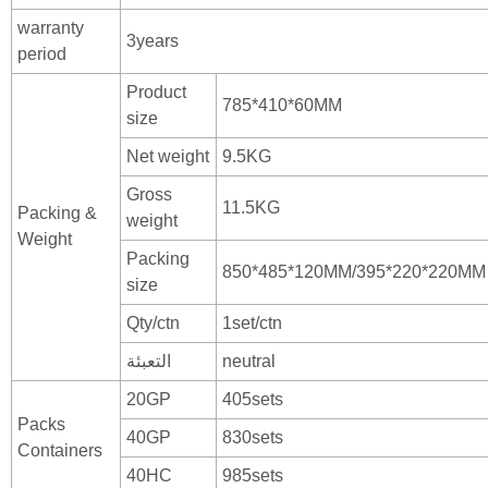
warranty
3years
period
Product
785*410*60MM
size
Net weight
9.5KG
Gross
11.5KG
Packing &
weight
Weight
Packing
850*485*120MM/395*220*220MM
size
Qty/ctn
1set/ctn
neutral
التعبئة
20GP
405sets
Packs
40GP
830sets
Containers
40HC
985sets