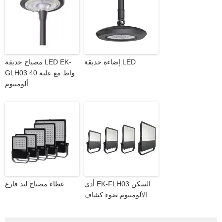
إضاءة حديقة LED
مصباح حديقة LED EK-
GLH03 40 واط مع علبة
ألومنيوم
أدى EK-FLH03 السكن
غطاء مصباح ليد فارغ
الألومنيوم ضوء كشاف