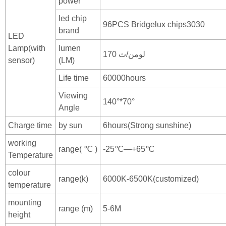
power
led chip
96PCS Bridgelux chips3030
brand
LED
Lamp(with
lumen
170 لومن/ث
sensor)
(LM)
Life time
60000hours
Viewing
140°*70°
Angle
Charge time
by sun
6hours(Strong sunshine)
working
range( ℃ )
-25℃—+65℃
Temperature
colour
range(k)
6000K-6500K(customized)
temperature
mounting
range (m)
5-6M
height