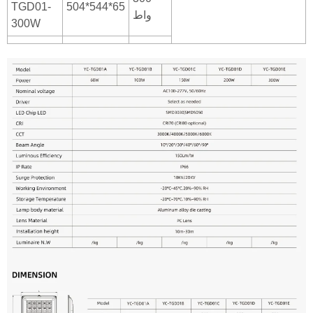
TGD01-
504*544*65
واط
300W