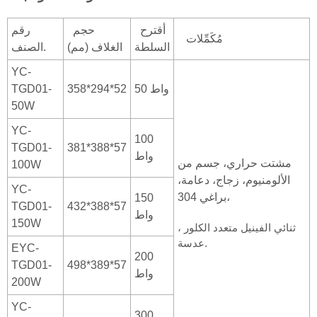
أقترح
حجم
رقم
مُكَمِّلات
السلطة
الغلاف (مم)
الصنف.
YC-
50 واط
358*294*52
TGD01-
50W
YC-
100
TGD01-
381*388*57
واط
مشتت حراري، جسم من
100W
الألومنيوم، زجاج، دعامة،
YC-
براغي 304،
150
TGD01-
432*388*57
واط
150W
ثنائي الفينيل متعدد الكلور ،
عدسة.
EYC-
200
TGD01-
498*389*57
واط
200W
YC-
300