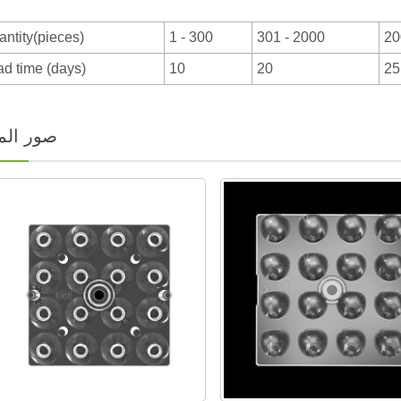
antity(pieces)
1 - 300
301 - 2000
20
ad time (days)
10
20
25
صور المن