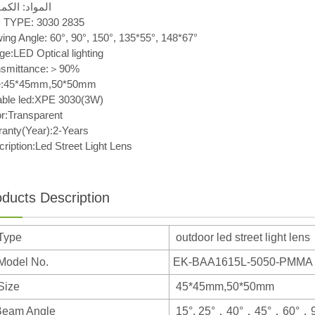
المواد: الكمب
 TYPE: 3030 2835
ing Angle: 60°, 90°, 150°, 135*55°, 148*67°
e:LED Optical lighting
nsmittance:＞90%
e:45*45mm,50*50mm
table led:XPE 3030(3W)
r:Transparent
ranty(Year):2-Years
ription:Led Street Light Lens
oducts Description
 Type
outdoor led street light lens
 Model No.
EK-BAA1615L-5050-PMMA
Size
45*45mm,50*50mm
Beam Angle
15°, 25°，40°，45°，60°，90°