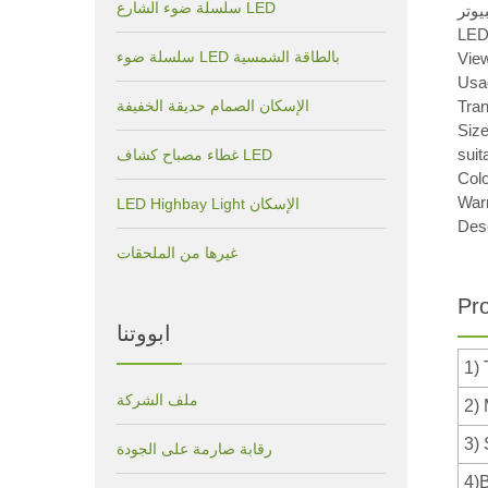
سلسلة ضوء الشارع LED
يوتر
LED
سلسلة ضوء LED بالطاقة الشمسية
View
Usag
Tra
الإسكان الصمام حديقة الخفيفة
Siz
sui
غطاء مصباح كشاف LED
Colo
War
LED Highbay Light الإسكان
Desc
غيرها من الملحقات
Pr
ابووتنا
1)
ملف الشركة
2)
3) 
رقابة صارمة على الجودة
4)