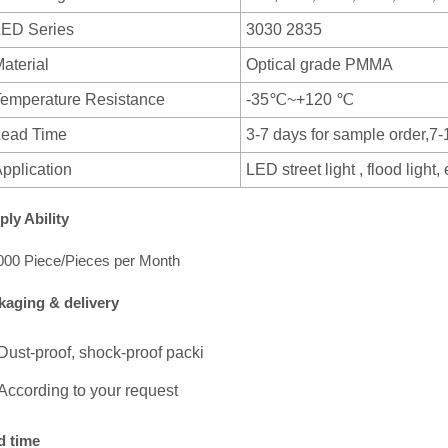
LED Series
3030 2835
aterial
Optical grade PMMA
Temperature Resistance
-35℃~+120 ℃
Lead Time
3-7 days for sample order,7-
Application
LED street light , flood light, 
ply Ability
000 Piece/Pieces per Month
kaging & delivery
Dust-proof, shock-proof packi
According to your request
d time