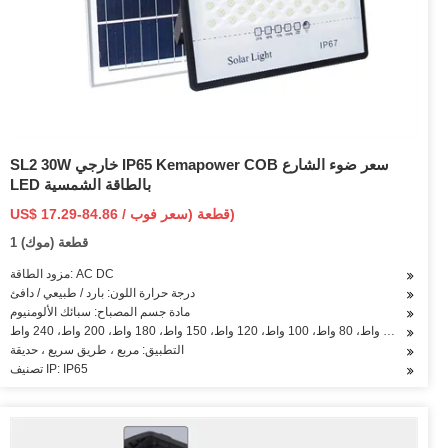
SL2 30W خارجي IP65 Kemapower COB سعر ضوء الشارع
LED بالطاقة الشمسية
US$ 17.29-84.86 / قطعة (سعر فوب)
1 قطعة (موك)
مزود الطاقة: AC DC
درجة حرارة اللون: بارد / طبيعي / دافئ
مادة جسم المصباح: سبائك الألومنيوم
التطبيق: مربع ، طريق سريع ، حديقة
تصنيف IP: IP65