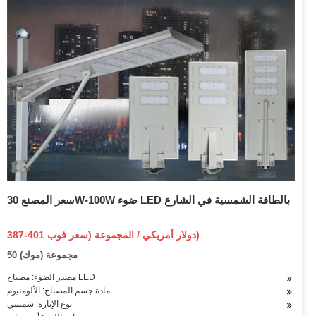
سعر المصنع 30W-100W ضوء LED بالطاقة الشمسية في الشارع
387-401 دولار أمريكي / المجموعة (سعر فوب)
50 مجموعة (موك)
مصدر الضوء: مصباح LED
مادة جسم المصباح: الألومنيوم
نوع الإنارة: شمسي