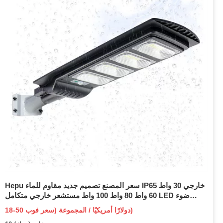
Hepu سعر المصنع تصميم جديد مقاوم للماء IP65 خارجي 30 واط
60 واط 80 واط 100 واط مستشعر خارجي متكامل LED ضوء
الشارع الشمسي
18-50 دولارًا أمريكيًا / المجموعة (سعر فوب)