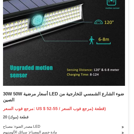
30W 50W أسعار مرضية LED ضوء الشارع الشمسي للخارجية من
الصين
مرجع فوب السعر: US $ 52-55 / قطعة (مرجع فوب السعر)
20 قطعة (موك)
مصدر الضوء: مصباح LED
مادة جسم المصباح: سبائك الألومنيوم