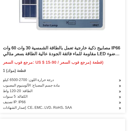
مصابيح ذكية خارجية تعمل بالطاقة الشمسية 30 وات 60 وات IP66
مقاومة للماء فائقة الجودة عالية الطاقة بسعر مثالي LED ضوء
الشارع مع مبيت مصباح زجاجي مقوى
مرجع فوب السعر: US $ 15-90 / قطعة (مرجع فوب السعر)
1 قطعة (موك)
درجة حرارة اللون: 2700-6500 كيلو
مادة جسم المصباح: الألومنيوم المصبوب
الطاقة: 20-120 واط
الكفالة: 5 سنوات
تصنيف IP: IP66
إصدار الشهادات: CE، EMC، LVD، RoHS، SAA