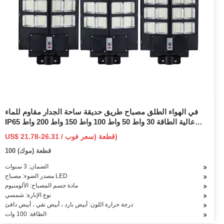
في الهواء الطلق مصباح طريق حديقة ساحة الجدار مقاوم للماء
IP65 عالية الطاقة 30 واط 50 واط 100 واط 150 واط 200 واط
الشمسية مصباح ليد للشارع السعر
US$ 21.78-26.31 / قطعة (سعر فوب)
100 قطعة (موك)
الضمان: 3 سنوات
مصدر الضوء: مصباح LED
مادة جسم المصباح: الألومنيوم
نوع الإنارة: شمسي
درجة حرارة اللون: أبيض بارد ، أبيض نقي ، أبيض دافئ
الطاقة: 100 وات