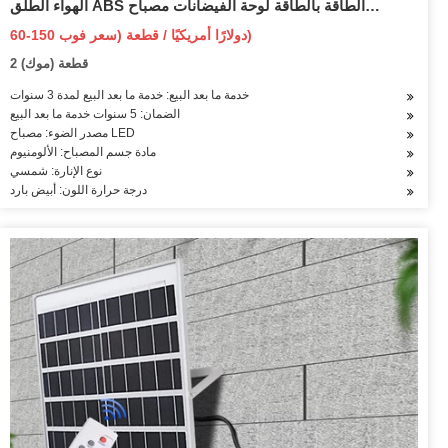
الهواء الطلق ABS الطاقة بالطاقة لوحة الفيضانات مصباح
استشعار الحركة الطريق في الهواء الطلق حديقة الجدار LED الكل
60-150 دولارًا أمريكيًا / قطعة (سعر فوب)
في واحد ضوء الشارع الشمسية
2 قطعة (موك)
خدمة ما بعد البيع: خدمة ما بعد البيع لمدة 3 سنوات
الضمان: 5 سنوات خدمة ما بعد البيع
مصدر الضوء: مصباح LED
مادة جسم المصباح: الألومنيوم
نوع الإنارة: شمسي
درجة حرارة اللون: أبيض بارد