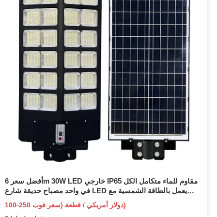
أفضل سعر 6m 30W LED خارجي IP65 مقاوم للماء متكامل الكل
في واحد مصباح حديقة شارع LED يعمل بالطاقة الشمسية مع
نظام لوحة استشعار الحركة وبطارية ليثيوم
100-250 دولار أمريكي / قطعة (سعر فوب)