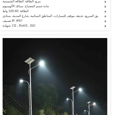
مزود الطاقة: الطاقة الشمسية
مادة جسم المصباح: سبائك الألومنيوم
الطاقة: 60-100 واط
ق: مربع، الطريق السريع، حديقة، موقف للسيارات، المناطق السكنية، شارع المدينة، ستادي
تصنيف IP: IP67
شهادة: CE ، RoHS ، ISO