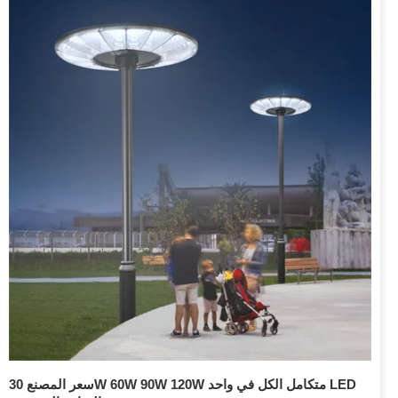
سعر المصنع 30W 60W 90W 120W متكامل الكل في واحد LED