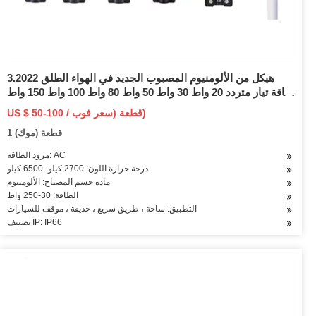
3.2022 هيكل من الألومنيوم المصبوب الجديد في الهواء الطلق
طاقة تيار متردد 20 واط 30 واط 50 واط 80 واط 100 واط 150 واط
200 واط 250 واط مع IP66 مقاوم للماء LED ضوء الشارع
US $ 50-100 / قطعة (سعر فوب)
1 قطعة (موك)
مزود الطاقة: AC
درجة حرارة اللون: 2700 كيلو -6500 كيلو
مادة جسم المصباح: الألومنيوم
الطاقة: 30-250 واط
التطبيق: ساحة ، طريق سريع ، حديقة ، موقف للسيارات
تصنيف IP: IP66