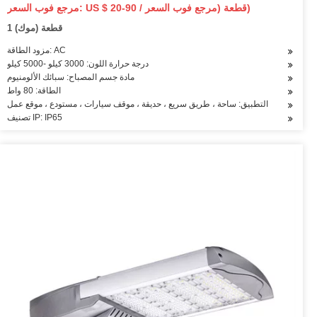
LED IP65 AC 100-277V CE RoHS منطقة خارجية LED ضوء
مرجع فوب السعر: US $ 20-90 / قطعة (مرجع فوب السعر)
الشارع
1 قطعة (موك)
مزود الطاقة: AC
درجة حرارة اللون: 3000 كيلو -5000 كيلو
مادة جسم المصباح: سبائك الألومنيوم
الطاقة: 80 واط
التطبيق: ساحة ، طريق سريع ، حديقة ، موقف سيارات ، مستودع ، موقع عمل
تصنيف IP: IP65