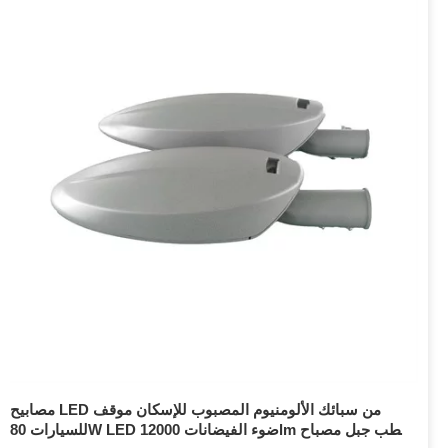
مصابيح LED من سبائك الألومنيوم المصبوب للإسكان موقف
للسيارات 80W LED ضوء الفيضانات 12000lm القطب جبل مصباح