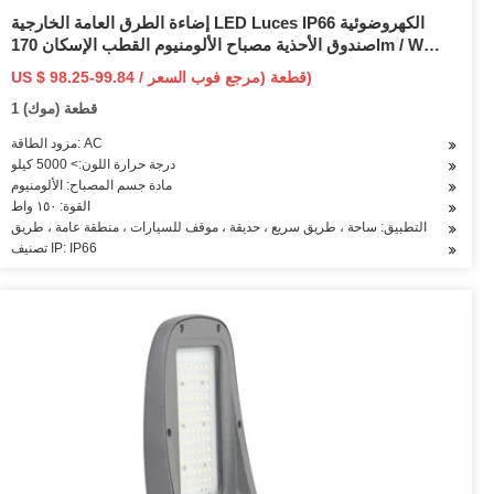
إضاءة الطرق العامة الخارجية LED Luces IP66 الكهروضوئية
صندوق الأحذية مصباح الألومنيوم القطب الإسكان 170lm / W
المتكاملة 50W 100W 150W 200W LED ضوء الشارع
US $ 98.25-99.84 / قطعة (مرجع فوب السعر)
1 قطعة (موك)
مزود الطاقة: AC
درجة حرارة اللون:> 5000 كيلو
مادة جسم المصباح: الألومنيوم
القوة: ١٥٠ واط
التطبيق: ساحة ، طريق سريع ، حديقة ، موقف للسيارات ، منطقة عامة ، طريق
تصنيف IP: IP66