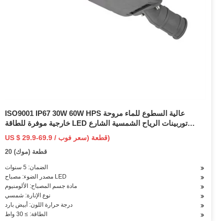
ISO9001 IP67 30W 60W HPS عالية السطوع للماء مروحة
خارجية موفرة للطاقة LED توربينات الرياح الشمسية الشارع
الهجين ضوء الإسكان الألومنيوم الصب يموت مع القطب
US $ 29.9-69.9 / قطعة (سعر فوب)
20 قطعة (موك)
الضمان: 5 سنوات
مصدر الضوء: مصباح LED
مادة جسم المصباح: الألومنيوم
نوع الإنارة: شمسي
درجة حرارة اللون: أبيض بارد
الطاقة: ≥ 30 واط