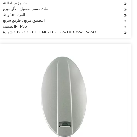
مزود الطاقة: AC
مادة جسم المصباح: الألومنيوم
القوة: ١٥٠ واط
التطبيق: مربع ، طريق سريع
تصنيف IP: IP65
شهادة: CB، CCC، CE، EMC، FCC، GS، LVD، SAA، SASO