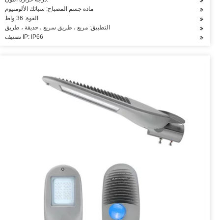
مادة جسم المصباح: سبائك الألومنيوم
القوة: 36 واط
التطبيق: مربع ، طريق سريع ، حديقة ، طريق
تصنيف IP: IP66