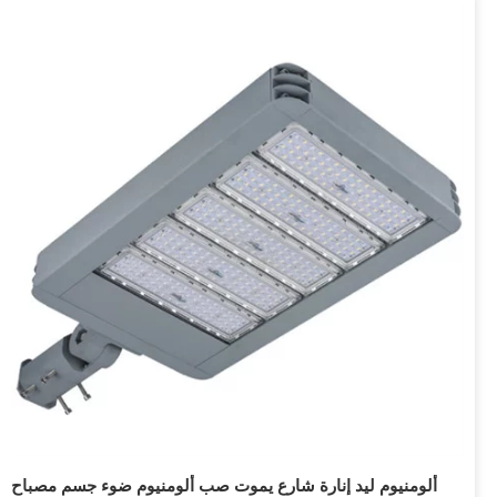
ألومنيوم ليد إنارة شارع يموت صب ألومنيوم ضوء جسم مصباح