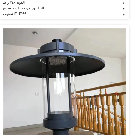
القوة: ٢٤٠ واط
التطبيق: مربع ، طريق سريع
تصنيف IP: IP66