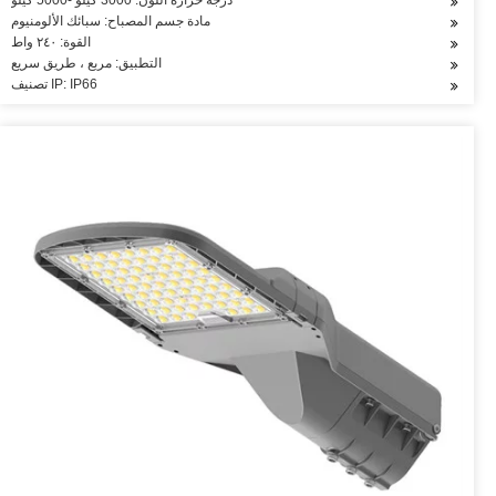
درجة حرارة اللون: 3000 كيلو -5000 كيلو
مادة جسم المصباح: سبائك الألومنيوم
القوة: ٢٤٠ واط
التطبيق: مربع ، طريق سريع
تصنيف IP: IP66