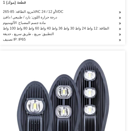
1 قطعة (موك)
مزود الطاقة: 85-265VAC أو 12 / 24VDC
درجة حرارة اللون: بارد / طبيعي / دافئ
مادة جسم المصباح: الألومنيوم
الطاقة: 12 واط 24 واط 30 واط 36 واط 40 واط 60 واط 80 واط 100 واط
التطبيق: مربع ، طريق سريع ، حديقة
تصنيف IP: IP65