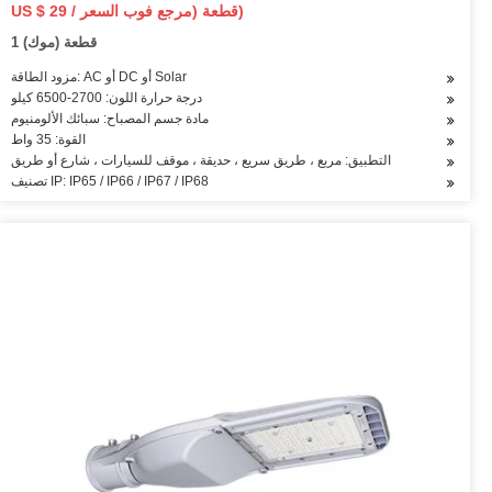
US $ 29 / قطعة (مرجع فوب السعر)
1 قطعة (موك)
مزود الطاقة: AC أو DC أو Solar
درجة حرارة اللون: 2700-6500 كيلو
مادة جسم المصباح: سبائك الألومنيوم
القوة: 35 واط
التطبيق: مربع ، طريق سريع ، حديقة ، موقف للسيارات ، شارع أو طريق
تصنيف IP: IP65 / IP66 / IP67 / IP68