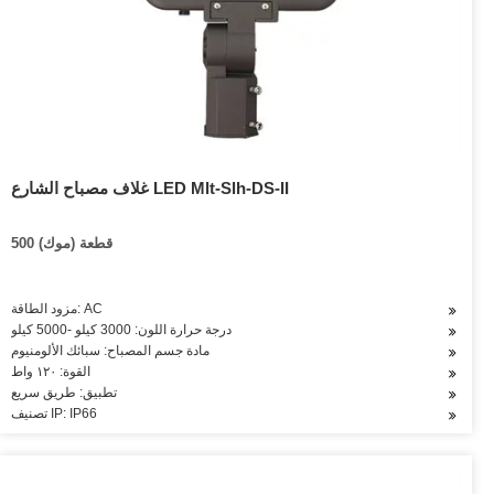
غلاف مصباح الشارع LED Mlt-Slh-DS-II
500 قطعة (موك)
مزود الطاقة: AC
درجة حرارة اللون: 3000 كيلو -5000 كيلو
مادة جسم المصباح: سبائك الألومنيوم
القوة: ١٢٠ واط
تطبيق: طريق سريع
تصنيف IP: IP66