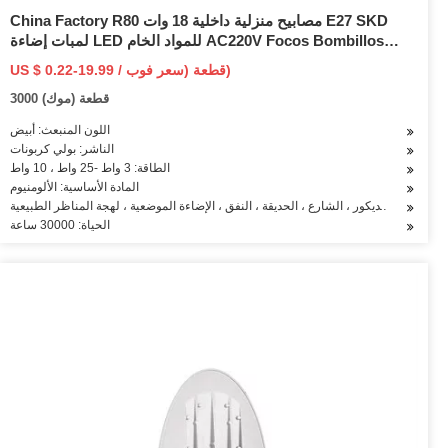
China Factory R80 مصابيح منزلية داخلية 18 وات E27 SKD
لمبات إضاءة LED للمواد الخام AC220V Focos Bombillos
إضاءة للأضواء الكاشفة مصباح عاكس للأضواء الكاشفة
US $ 0.22-19.99 / قطعة (سعر فوب)
3000 قطعة (موك)
اللون المنبعث: أبيض
الناشر: بولي كربونات
الطاقة: 3 واط -25 واط ، 10 واط
المادة الأساسية: الألومنيوم
ل: الغرفة ، الديكور ، الشارع ، الحديقة ، النفق ، الإضاءة الموضعية ، لهجة المناظر الطبيعية
الحياة: 30000 ساعة