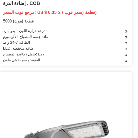
إضاءة الذرة ، COB
مرجع فوب السعر: US $ 0.35-2 / قطعة (سعر فوب)
5000 قطعة (موك)
درجة حرارة اللون: أبيض بارد
مادة جسم المصباح: الألومنيوم
الطاقة: 7-24 واط
LED: طاقة منخفضة
حامل / قاعدة المصباح: E27
الضوء: مسح ضوئي ملون