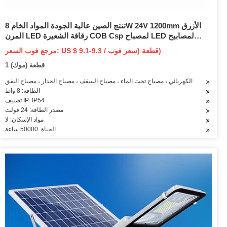
تنتج الصين عالية الجودة المواد الخام 8W 24V 1200mm الأزرق
المرن LED رقاقة الشعيرة COB Csp لمصباح LED لمصابيح
السلسلة الخارجية
مرجع فوب السعر: US $ 9.1-9.3 / قطعة (سعر فوب)
1 قطعة (موك)
ف ، المصباح الكهربائي ، مصباح تحت الماء ، مصباح السقف ، مصباح الجدار ، مصباح النفق
الطاقة: 8 واط
تصنيف IP: IP54
مصدر الطاقة: 24 فولت
مواد الإسكان: لا
الحياة: 50000 ساعة