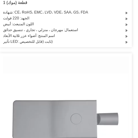
1 قطعة (موك)
شهادة: CE، RoHS، EMC، LVD، VDE، SAA، GS، FDA
الجهد: 220 فولت
اللون المنبعث: أبيض
استعمال: مهرجان ، منزلي ، تجاري ، تنسيق حدائق
اسم المنتج: أضواء عزر ثلاثية الأبعاد
تأثير LED: ثابت (قابل للتخصيص)