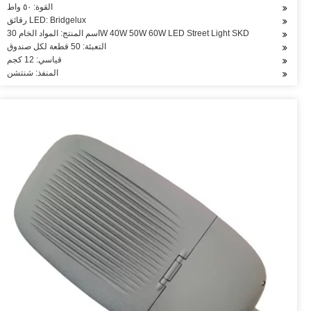
القوة: ٥٠ واط
رقائق LED: Bridgelux
اسم المنتج: المواد الخام 30W 40W 50W 60W LED Street Light SKD
التعبئة: 50 قطعة لكل صندوق
قياسي: 12 كجم
المنفذ: شنتشن