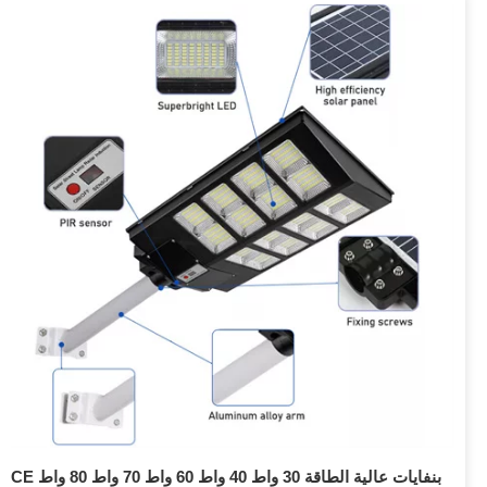
CE بنفايات عالية الطاقة 30 واط 40 واط 60 واط 70 واط 80 واط