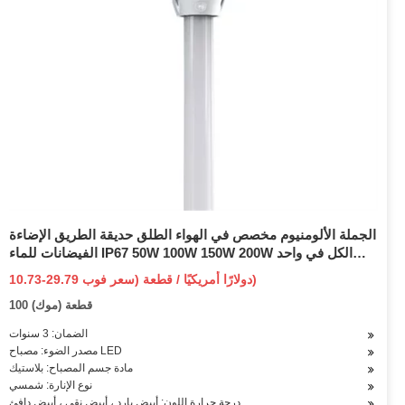
الجملة الألومنيوم مخصص في الهواء الطلق حديقة الطريق الإضاءة
الفيضانات للماء IP67 50W 100W 150W 200W الكل في واحد
التلقائي ثنائي الوجه LED ضوء الشارع الشمسي
10.73-29.79 دولارًا أمريكيًا / قطعة (سعر فوب)
100 قطعة (موك)
الضمان: 3 سنوات
مصدر الضوء: مصباح LED
مادة جسم المصباح: بلاستيك
نوع الإنارة: شمسي
درجة حرارة اللون: أبيض بارد ، أبيض نقي ، أبيض دافئ