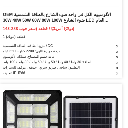
OEM الألومنيوم الكل في واحد ضوء الشارع بالطاقة الشمسية
30W 40W 50W 60W 80W 100W ضوء الشارع LED العام
المتكامل مع خصم مستشعر الحركة لإضاءة الطريق
143-288 دولارًا أمريكيًا / قطعة (سعر فوب)
1 قطعة (موك)
مزود الطاقة: الطاقة الشمسية / DC
درجة حرارة اللون: 2200 كيلو -6500 كيلو
مادة جسم المصباح: سبائك الألومنيوم
الطاقة: 30 واط / 40 واط / 50 واط / 60 واط / 80 واط / 100 واط
التطبيق: ساحة ، طريق سريع ، حديقة ، موقف للسيارات
تصنيف IP: IP66