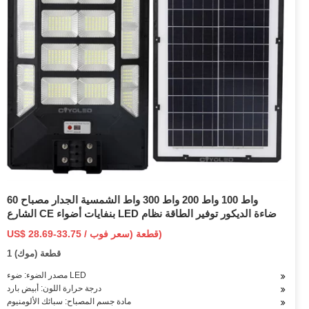
60 واط 100 واط 200 واط 300 واط الشمسية الجدار مصباح
الشارع CE بنفايات أضواء LED الإضاءة الديكور توفير الطاقة نظام
الطاقة المنتجات المنزلية الاستشعار الأمن حديقة الخفيفة
US$ 28.69-33.75 / قطعة (سعر فوب)
1 قطعة (موك)
مصدر الضوء: ضوء LED
درجة حرارة اللون: أبيض بارد
مادة جسم المصباح: سبائك الألومنيوم