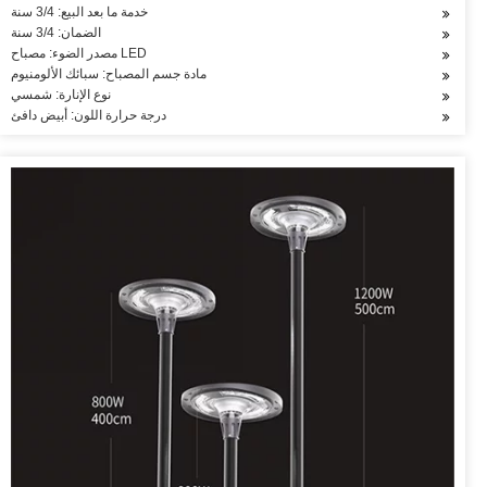
خدمة ما بعد البيع: 3/4 سنة
الضمان: 3/4 سنة
مصدر الضوء: مصباح LED
مادة جسم المصباح: سبائك الألومنيوم
نوع الإنارة: شمسي
درجة حرارة اللون: أبيض دافئ