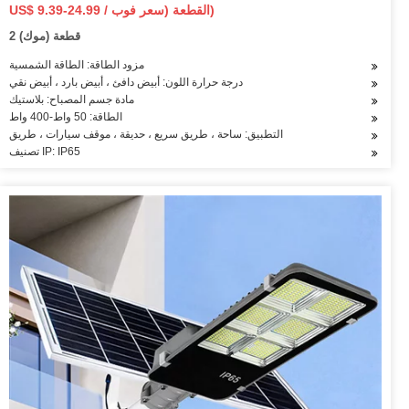
الكاشفة الجدار مصباح الكل في واحد الشمسية LED ضوء الشارع
US$ 9.39-24.99 / القطعة (سعر فوب)
2 قطعة (موك)
مزود الطاقة: الطاقة الشمسية
درجة حرارة اللون: أبيض دافئ ، أبيض بارد ، أبيض نقي
مادة جسم المصباح: بلاستيك
الطاقة: 50 واط-400 واط
التطبيق: ساحة ، طريق سريع ، حديقة ، موقف سيارات ، طريق
تصنيف IP: IP65