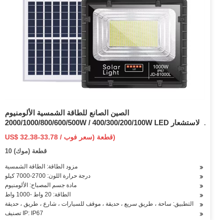
الصين الصانع للطاقة الشمسية الألومنيوم
2000/1000/800/600/500W / 400/300/200/100W LED الاستشعار
IP66 الشارع في الهواء الطلق الكل في واحد كاميرا ABS الجدار
US$ 32.38-33.78 / قطعة (سعر فوب)
COB حديقة ضوء الطريق الفيضانات
10 قطعة (موك)
مزود الطاقة: الطاقة الشمسية
درجة حرارة اللون: 2700-7000 كيلو
مادة جسم المصباح: الألومنيوم
الطاقة: 20 واط -1000 واط
التطبيق: ساحة ، طريق سريع ، حديقة ، موقف للسيارات ، شارع ، طريق ، حديقة
تصنيف IP: IP67