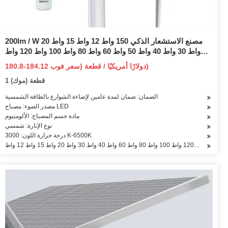
200lm / W مصنع الاستشعار الذكي 150 واط 12 واط 15 واط 20
واط 30 واط 40 واط 50 واط 60 واط 80 واط 100 واط 120 واط
متكاملة الكل في واحد الشمسية LED إضاءة الشوارع حديقة بارك
180.8-184.12 دولارًا أمريكيًا / قطعة (سعر فوب)
الطريق المنطقة العامة الخفيفة
1 قطعة (موك)
الضمان: ضمان لمدة عامين لإضاءة الشوارع بالطاقة الشمسية
مصدر الضوء: مصباح LED
مادة جسم المصباح: الألومنيوم
نوع الإنارة: شمسي
درجة حرارة اللون: 3000 K-6500K
60 واط 40 واط 30 واط 20 واط 15 واط 12 واط