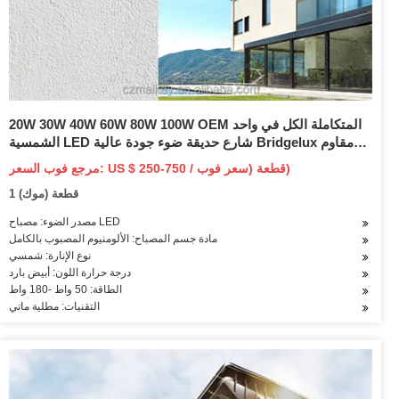
20W 30W 40W 60W 80W 100W OEM المتكاملة الكل في واحد
الشمسية LED شارع حديقة ضوء جودة عالية Bridgelux مقاوم
للماء IP65 لوقوف السيارات في الهواء الطلق
مرجع فوب السعر: US $ 250-750 / قطعة (سعر فوب)
1 قطعة (موك)
مصدر الضوء: مصباح LED
مادة جسم المصباح: الألومنيوم المصبوب بالكامل
نوع الإنارة: شمسي
درجة حرارة اللون: أبيض بارد
الطاقة: 50 واط -180 واط
التقنيات: مطلية ماتي