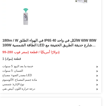
180lm / W في الهواء الطلق IP65 الكل في واحد 40W 60W 80W
100W الطاقة الشمسية LED شارع حديقة الطريق الخفيفة مع
الميكروويف الذكي PIR التعريفي التبديل وظيفة استشعار الحركة
99-280 دولارًا أمريكيًا / قطعة (سعر فوب)
1 قطعة (موك)
خدمة ما بعد البيع: 5 سنوات
الضمان: 5 سنوات
مصدر الضوء: مصباح LED
مادة جسم المصباح: الألومنيوم
نوع الإنارة: شمسي
درجة حرارة اللون: أبيض نقي