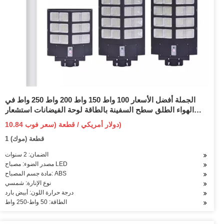
الجملة أفضل الأسعار 100 واط 150 واط 200 واط 250 واط في
الهواء الطلق سطح السفينة بالطاقة لوحة الفيضانات استشعار
الحركة الطريق في الهواء الطلق حديقة الجدار LED الكل في واحد
10.84 دولار أمريكي / قطعة (سعر فوب)
ضوء الشارع الشمسية
1 قطعة (موك)
الضمان: 2 سنوات
مصدر الضوء: مصباح LED
مادة جسم المصباح: ABS
نوع الإنارة: شمسي
درجة حرارة اللون: أبيض بارد
الطاقة: 50 واط-250 واط