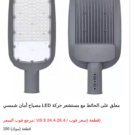
مصباح أمان شمسي LED معلق على الحائط مع مستشعر حركة
مرجع فوب السعر: US $ 24.4-26.4 / قطعة (سعر فوب)
100 قطعة (موك)