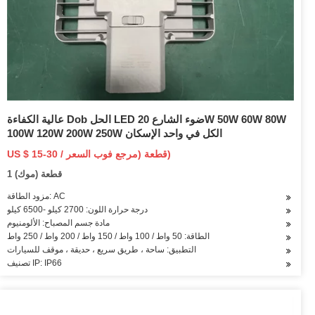
عالية الكفاءة Dob الحل LED ضوء الشارع 20W 50W 60W 80W
100W 120W 200W 250W الكل في واحد الإسكان
US $ 15-30 / قطعة (مرجع فوب السعر)
1 قطعة (موك)
مزود الطاقة: AC
درجة حرارة اللون: 2700 كيلو -6500 كيلو
مادة جسم المصباح: الألومنيوم
الطاقة: 50 واط / 100 واط / 150 واط / 200 واط / 250 واط
التطبيق: ساحة ، طريق سريع ، حديقة ، موقف للسيارات
تصنيف IP: IP66