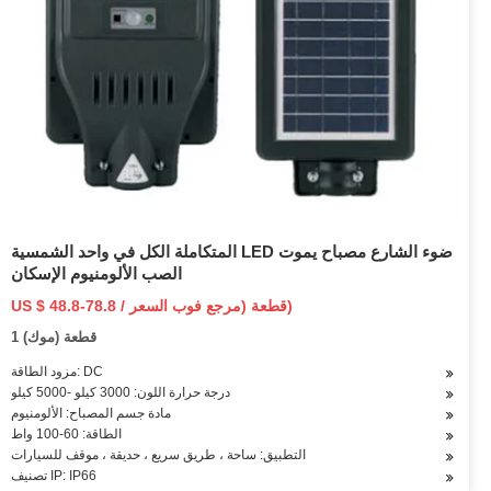
المتكاملة الكل في واحد الشمسية LED ضوء الشارع مصباح يموت
الصب الألومنيوم الإسكان
US $ 48.8-78.8 / قطعة (مرجع فوب السعر)
1 قطعة (موك)
مزود الطاقة: DC
درجة حرارة اللون: 3000 كيلو -5000 كيلو
مادة جسم المصباح: الألومنيوم
الطاقة: 60-100 واط
التطبيق: ساحة ، طريق سريع ، حديقة ، موقف للسيارات
تصنيف IP: IP66