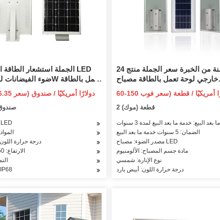
24 سنة من الخبرة سعر الجملة منتج
الجملة استشعار الطاقة الش
خارجي لوحة تعمل بالطاقة مصباح
ات مستشعر الحركة الطريق حديقة
الشمسية في الهواء الطل
42.77-46.35 دو
الجدار في الهواء الطلق LED الكل في
ضوء الفيضانات الشمسية حديقة 
2 قطعة (موك)
1 صندو
حد ضوء الشارع بالطاقة الشمسية
بعد البيع: خدمة ما بعد البيع لمدة 3 سنوات
نوع الإنارة: D
الضمان: 5 سنوات خدمة ما بعد البيع
المواد:
مصدر الضوء: مصباح LED
درجة حرارة اللون:
مادة جسم المصباح: الألومنيوم
الارتفاع: 50 ~ 59 سم
نوع الإنارة: شمسي
الن
درجة حرارة اللون: أبيض بارد
تصنيف 68