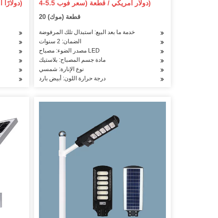
4-5.5 دولار أمريكي / قطعة (سعر فوب)
50-80 دولارًا أمريكيًا / المجموعة (سعر فوب)
الكاشف LED ضوء الفيضانات
20 قطعة (موك)
خدمة ما بعد البيع: استبدال تلك المرفوضة
الضمان: 2 سنوات
مصدر الضوء: مصباح LED
مادة جسم المصباح: بلاستيك
نوع الإنارة: شمسي
درجة حرارة اللون: أبيض بارد