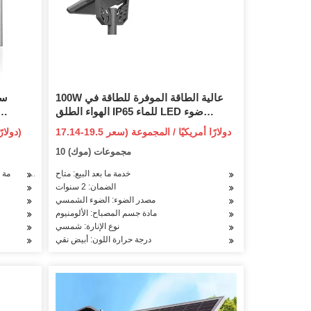
100W عالية الطاقة الموفرة للطاقة في
الهواء الطلق IP65 للماء LED ضوء
الفيضانات الشمسية
الفيضان
17.14-19.5 دولارًا أمريكيًا / المجموعة (سعر
60-150 دولارًا أمريكيًا / قطعة (سعر فوب)
فوب)
10 مجموعات (موك)
وا
خدمة ما بعد البيع: متاح
خدمة ما 
الضمان: 2 سنوات
مصدر الضوء: الضوء الشمسي
مادة جسم المصباح: الألومنيوم
نوع الإنارة: شمسي
درجة حرارة اللون: أبيض نقي