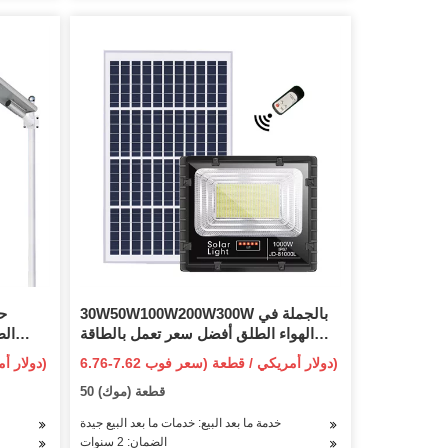
30W50W100W200W300W بالجملة في
حا
الهواء الطلق أفضل سعر تعمل بالطاقة
الط
الشمسية LED حديقة الفيضانات الخفيفة
الشمسية شنقا 
6.76-7.62 دولار أمريكي / قطعة (سعر فوب)
8.9-9.17 دولار أمريكي / القطعة (سعر فوب)
للمنزل
50 قطعة (موك)
خدمة ما بعد البيع: خدمات ما بعد البيع جيدة
الضمان: 2 سنوات