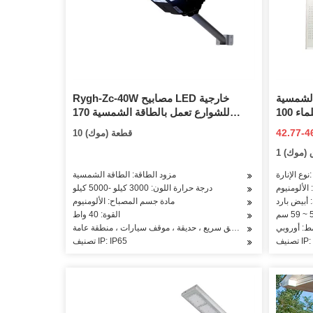
مسية LED
Rygh-Zc-40W مصابيح LED خارجية
ضوء الفيضانات للماء 100W تعمل بالطاقة
للشوارع تعمل بالطاقة الشمسية 170
ق LED عاكس
لومن / واط
لارًا أمريكيًا / صندوق (سعر
10 قطعة (موك)
الخفيفة
فوب)
ق (موك)
LE
مزود الطاقة: الطاقة الشمسية
 الألومنيوم
درجة حرارة اللون: 3000 كيلو -5000 كيلو
 أبيض بارد
مادة جسم المصباح: الألومنيوم
القوة: 40 واط
مط: أوروبي
التطبيق: ساحة ، طريق سريع ، حديقة ، موقف سيارات ، منطقة عامة
IP: IP
تصنيف IP: IP65