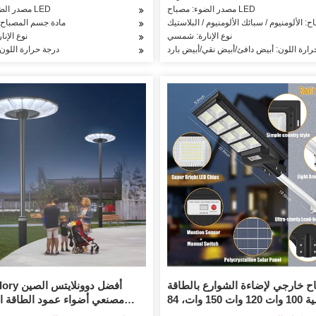
مصدر الضوء: مصباح LED
مصدر الضوء: مصباح LED
 الألومنيوم / سبائك الألومنيوم / البلاستيك
مادة جسم المصباح: 
نوع الإنارة: شمسي
نوع الإن
رارة اللون: أبيض دافئ/أبيض نقي/أبيض بارد
درجة حرارة اللون:
ح خارجي لإضاءة الشوارع بالطاقة
Long Glory أ
الشمسية 100 وات 120 وات 150 وات، 84
مصنعي أضواء عمود الطاقة 
مصباح LED 1600lm 6500K IP67، ضوء