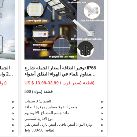
توفير الطاقة أسعار الجملة شارع IP65
مقاوم للماء في الهواء الطلق أضواء
المصباح 50W 100W 200W 300W تعمل
السفينة
US $ 13.99-33.99 / قطعة (سعر فوب)
10.84 دولار أمريكي / قطعة (سعر فوب)
بالطاقة الشمسية الكاشف LED ضوء
الحرك
500 قطعة (موك)
الفيضانات
الضمان: 3 سنوات
مصدر الضوء: مصابيح موفرة للطاقة
مادة جسم المصباح: الألومنيوم
نوع الإنارة: شمسي
درجة حرارة اللون: أبيض دافئ ، أبيض بارد ، أبيض نقي
الطاقة: 50-300 واط