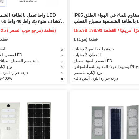
IP65 مقاوم للماء في الهواء الطلق
بالطاقة الشمسية مصباح القطب LED
ضوء الفيضانات
واط 200 واط أضواء أمنية الشوا
185.99-199.99 دولارًا أمريكيًا / القطعة
US $ 23-25 / قطعة (مرجع فوب السعر)
الشمسية الجدار الخفيفة مع جهاز
(سعر فوب)
1 قطعة (موك)
1 قطع
خدمة ما بعد البيع: 3 سنوات
الضمان
الضمان: 3 سنوات
مصدر الضوء: مصباح LED
مصدر الضوء: مصباح LED
مادة جسم المصباح: سبائك 
 الألومنيوم/الفولاذ المقاوم للصدأ/المجلفن
نوع الإن
نوع الإنارة: شمسي
درجة حرارة اللون:
درجة حرارة اللون: أبيض دافئ
الطاقة: -400W