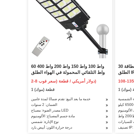
تعمل بالطاقة 30W-200W في الهواء
60 واط 100 واط 150 واط 200 واط 400
الطلق IP66 الكل في واحد ضوء الشارع
واط التلقائي المحمولة في الهواء الطلق
L الإنارة حديقة
أفضل الطاقة الشمسية جدار البوليفيين
2-8 دولار أمريكي / قطعة (سعر فوب)
استشعار
حديقة LED بالطاقة استشعار الحركة
ة (موك)
1 قطعة (موك)
ة العامة
مصباح الطريق الشارع ضوء الفيضانات
الشمسية
خدمة ما بعد البيع: نقدم ضمانًا لمدة عامين
الضمان: 2 سنوات
الألومنيوم
مصدر الضوء: مصباح LED
مادة جسم المصباح: الألومنيوم
 للسيارات
نوع الإنارة: شمسي
IP: IP
درجة حرارة اللون: أبيض بارد