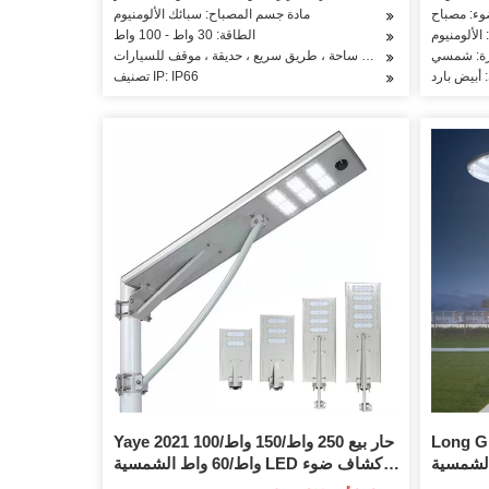
مادة جسم المصباح: سبائك الألومنيوم
الألومنيوم
الطاقة: 30 واط - 100 واط
ارة: شمسي
التطبيق: ساحة ، طريق سريع ، حديقة ، موقف للسيارات
 أبيض بارد
تصنيف IP: IP66
فضل دوونلايتس الصين
Yaye 2021 حار بيع 250 واط/150 واط/100
الشمسية
واط/60 واط الشمسية LED كشاف ضوء
50W 100W 150W 200W IP65 مقاوم
في الهواء الطلق 250 واط تعمل بالطاقة