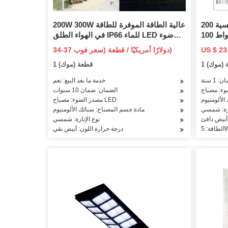
200 واط تعمل بالطاقة الشمسية LED
200W 300W عالية الطاقة الموفرة للطاقة
كشاف ضوء 25 واط 40 واط 60 واط 100
في الهواء الطلق IP66 للماء LED ضوء
رع الألواح
الفيضانات الشمسية
34-37 دولارًا أمريكيًا / قطعة (سعر فوب)
 التحكم
ة (موك)
1 قطعة (موك)
عن بعد
: 1 سنة
خدمة ما بعد البيع: نعم
الضمان: ضمان 10 سنوات
الألومنيوم
مصدر الضوء: مصباح LED
ارة: شمسي
مادة جسم المصباح: سبائك الألومنيوم
 أبيض دافئ
نوع الإنارة: شمسي
5W
درجة حرارة اللون: أبيض نقي