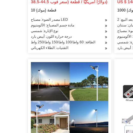
38.5-44.5 دولارًا أمريكيًا / قطعة (سعر فوب)
اح يعمل
الشمسية كشاف ضوء مع محس حركة
موك)
10 قطعة (موك)
مصدر الضوء: مصباح LED
ان: سنتان
مادة جسم المصباح: الألومنيوم
نوع الإنارة: شمسي
الألومنيوم
درجة حرارة اللون: أبيض بارد
ارة: شمسي
الطاقة: 60 واط/100 واط/150 واط/250 واط
 أبيض بارد
التقنيات: الطلاء الكهربائي