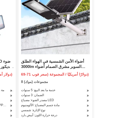
أضواء الأمن الشمسية في الهواء الطلق
3000lm السوبر مشرق الصمام أضواء
الديكور 
الجدار الشمسية زاوية واسعة IP65 للماء
ب
69-71 دولارًا أمريكيًا / المجموعة (سعر فوب)
1.16-1.76 دولار أمريكي / قطعة (سعر فوب)
خارج الإضاءة بالطاقة الشمسية الفيضانات
8 مجموعات (موك)
مع كاميرا CCTV
خدمة ما بعد البيع: 5 سنوات
خدمة م
الضمان: 3 سنوات
مصدر الضوء: مصباح LED
مادة جسم المصباح: الألومنيوم
مادة جسم المصباح: الفولاذ المقاوم للص
نوع الإنارة: شمسي
درجة حرارة اللون: أبيض بارد