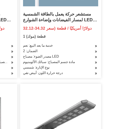
مستشعر حركة يعمل بالطاقة الشمسية
لمسار الفيضانات وإضاءة الشوارع LED
مصباح جداري RGB خارجي مقاوم للماء
32.12-34.32 دولارًا أمريكيًا / قطعة (سعر
مصابيح الحديقة الشمسية
فوب)
1 قطعة (موك)
خدمة ما بعد البيع: نعم
الضمان: 2
مصدر الضوء: مصباح LED
مادة جسم المصباح: سبائك الألومنيوم
مادة جسم المصباح:
نوع الإنارة: شمسي
درجة حرارة اللون: أبيض نقي