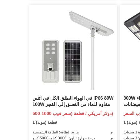
300W سعر الجملة تقسيم في الهواء
في الهواء الطلق الكل في اثنين IP66 80W
فيضانات
100W مقاوم للماء من الغسق إلى الفجر
ة LED توفير
لوحة شمسية PV تعمل بالطاقة الفيضانات
US $ 5- / قطعة (سعر
500-1000 دولار أمريكي / قطعة (سعر فوب)
 الشارع
في الهواء الطلق CCTV LED ضوء
فوب)
ة (موك)
1 قطعة (موك)
الطريق/الحديقة/الشارع مع بطارية ليثيوم
ات
مزود الطاقة: الطاقة الشمسية
وات
درجة حرارة اللون: 3000 كيلو -5000 كيلو