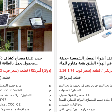
أضواء المسار الشمسية حديقة LED ضوء
في الهواء الطلق بقعة مقاوم للماء
محمول يعمل بالطاقة 
الطاقة الشمسية الأضواء الكاشفة
30/60/100/150
14.5-34.3 دولارًا أمريكيًا / قطعة (سعر فوب)
10 قطعة (موك)
100 قطعة 
ا بعد البيع: فريق محترف لخدمة ما بعد البيع
مادة جسم المصباح
الضمان: 2 سنوات
الطاقة: 30/60/100/150 واط
مصدر الضوء: مصباح LED
التطبيق: بارك ، ساحة ، مص
دأ، PP، PS
تصنيف 67
نوع الإنارة: شمسي
إصدار الشهادات: CCC، CE
درجة حرارة اللون: أبيض دافئ
مدة الإضاءة المستمرة: 6-12 ساعة