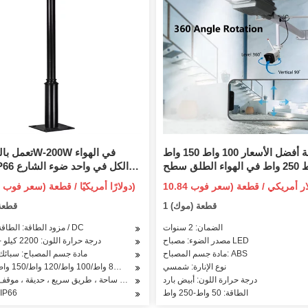
الجملة أفضل الأسعار 100 واط 150 واط
200 واط 250 واط في الهواء الطلق سطح
 بالطاقة لوحة الفيضانات استشعار
الشمسي المتكامل ED
108-135 دولارًا أمريكيًا / قطعة (سعر فوب)
ة الطريق في الهواء الطلق حديقة
الفيضانات ضوء الطريق مع جهاز 
1 قطعة (موك)
1 قطع
الجدار LED الكل في واحد ضوء الشارع
الحركة للإضاء
الشمسية
الضمان: 2 سنوات
مزود الطاقة: الطاقة الشمسية / DC
مصدر الضوء: مصباح LED
درجة حرارة اللون: 2200 كيلو -6500 كيلو
مادة جسم المصباح: ABS
مادة جسم المصباح: سبائك 
الطاقة: 30 واط/40 واط/50 واط/60 واط/80 واط/100 واط/120 واط/150 واط/200 واط
نوع الإنارة: شمسي
درجة حرارة اللون: أبيض بارد
التطبيق: ساحة ، طريق سريع ، حديقة ، موقف
الطاقة: 50 واط-250 واط
تصنيف 66