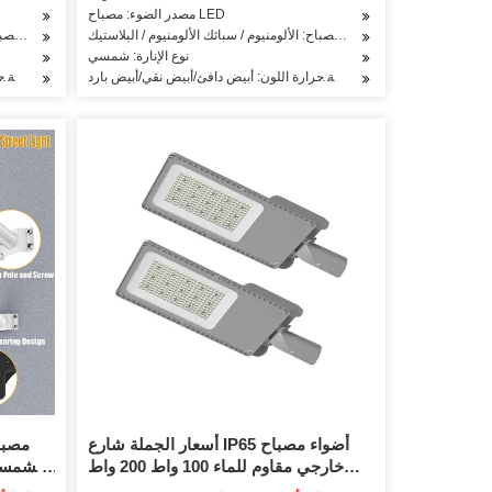
مصدر الضوء: مصباح LED
مادة جسم المصباح: الألومنيوم / سبائك الألومنيوم / البلاستيك
مادة جسم المصباح:
نوع الإنارة: شمسي
درجة حرارة اللون: أبيض دافئ/أبيض نقي/أبيض بارد
درجة ح
أسعار الجملة شارع IP65 أضواء مصباح
مصبا
خارجي مقاوم للماء 100 واط 200 واط
300 واط 500 واط تعمل بالطاقة الشمسية