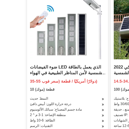
2022 مصباح كشاف ذكي LED جديد
ضوء الفيضانات LED الذي يعمل بالطاقة
الشمسية
الشمسية لأمن المناظر الطبيعية في الهواء
 وات
الطلق
35-55 دولارًا أمريكيًا / قطعة (سعر فوب)
(موك)
10 قطعة (موك)
: بلاستيك
النمط: حديث
درجة حرارة اللون: أبيض دافئ
نع ، حديقة
مادة جسم المصباح: سبائك الألومنيوم
IP: IP
منطقة الإضاءة: 1-3 م ^ 2
الطاقة: 6-10 واط
التقنيات: الرسم