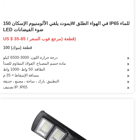
يموت يلقي الألومنيوم الإسكان 150W في الهواء الطلق IP65 للماء
LED ضوء الفيضانات
US $ 35-85 / قطعة (مرجع فوب السعر)
100 قطعة (موك)
درجة حرارة اللون: 3000-6500 كيلو
مادة جسم المصباح: الفولاذ المقاوم للصدأ
الطاقة: 50 واط -1000 واط
مسافة الإسقاط:> 35 م
التطبيق: بارك ، ساحة ، مصنع ، حديقة
تصنيف IP: IP65