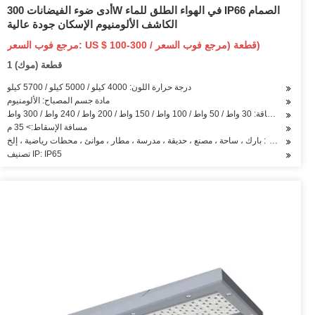
أدى ضوء الفيضانات 300W في الهواء الطلق للماء IP66 الصمام
الكاشف الألومنيوم الإسكان جودة عالية
مرجع فوب السعر: US $ 100-300 / قطعة (مرجع فوب السعر)
1 قطعة (موك)
درجة حرارة اللون: 4000 كيلو / 5000 كيلو / 5700 كيلو
مادة جسم المصباح: الألومنيوم
الطاقة: 30 واط / 50 واط / 100 واط / 150 واط / 200 واط / 240 واط / 300 واط
مسافة الإسقاط:> 35 م
التطبيق: بارك ، ساحة ، مصنع ، حديقة ، مدرسة ، مطار ، موانئ ، محطات رياضية ، إلخ
تصنيف IP: IP65