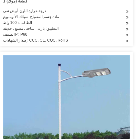
1 قطعة (موك)
درجة حرارة اللون: أبيض نقي
مادة جسم المصباح: سبائك الألومنيوم
الطاقة: ≥ 100 واط
التطبيق: بارك ، ساحة ، مصنع ، حديقة
تصنيف IP: IP66
إصدار الشهادات: CCC، CE، CQC، RoHS