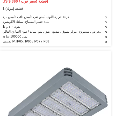
US $ 360 / قطعة (سعر فوب)
1 قطعة (موك)
درجة حرارة اللون: أبيض نقي ؛ أبيض دافئ ؛ أبيض بارد
مادة جسم المصباح: سبائك الألومنيوم
القوة: ٤٠٠ واط
ناء السفن ، معرض ، مستودع ، مركز تسوق ، مصنع ، نفق ، نمو النبات / ضوء الصاري العالي
عمر: 100000 ساعة
تصنيف IP: IP65 / IP66 / IP67 / IP68