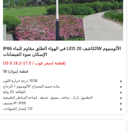
IP66 في الهواء الطلق مقاوم للماء LED الكاشف 20W الألومنيوم
الإسكان ضوء الفيضانات
US $ 16.2-17.5 / قطعة (سعر فوب)
50 قطعة (موك)
درجة حرارة اللون: RGB
مادة جسم المصباح: الألومنيوم + الزجاج
الطاقة: 20 واط
التطبيق: بارك ، ساحة ، مصنع ، حديقة ، إضاءة المناظر الطبيعية
تصنيف IP: IP66
إصدار الشهادات: CE