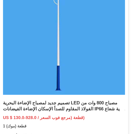
تصميم جديد لمصباح الإضاءة البحرية LED مصباح 800 وات من
الفولاذ المقاوم للصدأ الإسكان الإضاءة الفيضانات IP66 زاوية شعاع
مقاومة للماء 30deg 60deg 90deg في الهواء الطلق LED ضوء
US $ 130.0-928.0 / قطعة (مرجع فوب السعر)
الفيضانات
1 قطعة (موك)