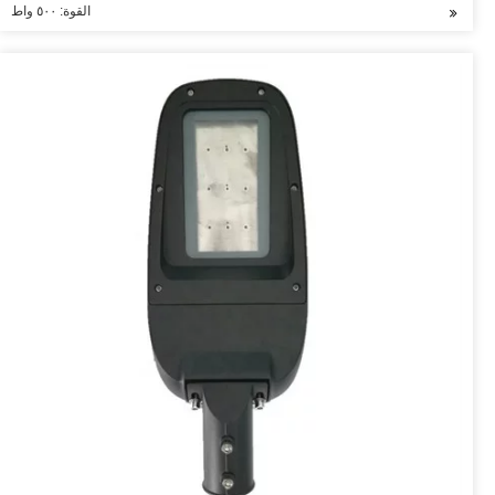
القوة: ٥٠٠ واط