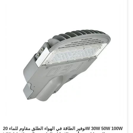
توفير الطاقة في الهواء الطلق مقاوم للماء 20W 30W 50W 100W