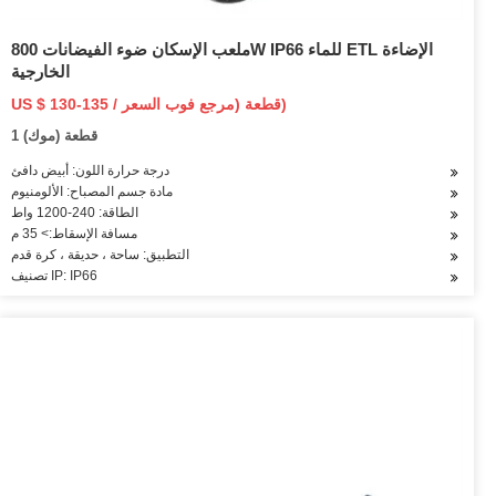
ملعب الإسكان ضوء الفيضانات 800W IP66 للماء ETL الإضاءة
الخارجية
US $ 130-135 / قطعة (مرجع فوب السعر)
1 قطعة (موك)
درجة حرارة اللون: أبيض دافئ
مادة جسم المصباح: الألومنيوم
الطاقة: 240-1200 واط
مسافة الإسقاط:> 35 م
التطبيق: ساحة ، حديقة ، كرة قدم
تصنيف IP: IP66