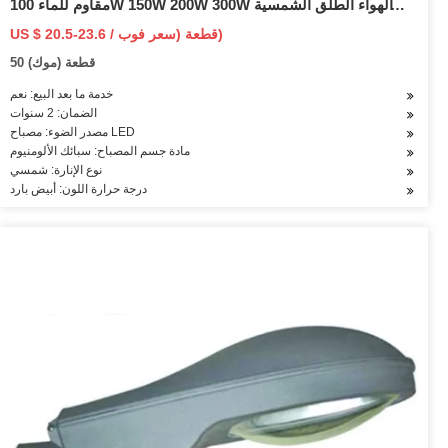
مقاوم للماء 100W 150W 200W 300W في الهواء الطلق الشمسية
LED ضوء الفيضانات
US $ 20.5-23.6 / قطعة (سعر فوب)
50 قطعة (موك)
خدمة ما بعد البيع: نعم
الضمان: 2 سنوات
مصدر الضوء: مصباح LED
مادة جسم المصباح: سبائك الألومنيوم
نوع الإنارة: شمسي
درجة حرارة اللون: أبيض بارد