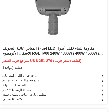
إضاءة المباني عالية التجويف LED أضواء LED مقاومة للماء
الإسكان الألومنيوم RGB IP66 240W / 300W / 400W / 500W /
600W / 720W / 800W / 900W / 1000W / 1200W LED ضوء
مرجع فوب السعر: US $ 251-270 / قطعة (سعر فوب)
الفيضانات للخارجية Bu
1 قطعة (موك)
درجة حرارة اللون: أبيض بارد
مادة جسم المصباح: الألومنيوم
الطاقة: ≥ 100 واط
مسافة الإسقاط:> 35 م
التطبيق: بارك ، ساحة ، مصنع ، حديقة
تصنيف IP: IP65