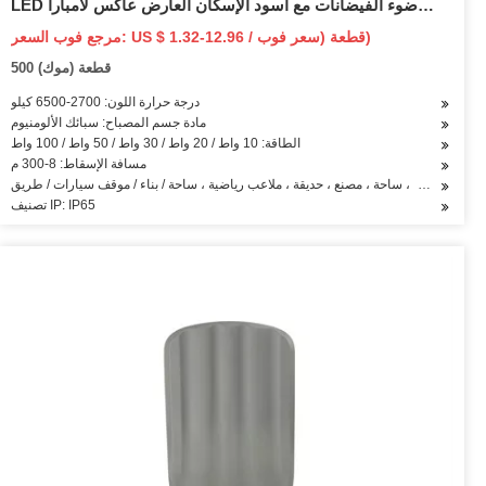
LED ضوء الفيضانات مع أسود الإسكان العارض عاكس لامبارا
استشعار الحركة الألومنيوم
مرجع فوب السعر: US $ 1.32-12.96 / قطعة (سعر فوب)
500 قطعة (موك)
درجة حرارة اللون: 2700-6500 كيلو
مادة جسم المصباح: سبائك الألومنيوم
الطاقة: 10 واط / 20 واط / 30 واط / 50 واط / 100 واط
مسافة الإسقاط: 8-300 م
لتطبيق: بارك ، ساحة ، مصنع ، حديقة ، ملاعب رياضية ، ساحة / بناء / موقف سيارات / طريق
تصنيف IP: IP65