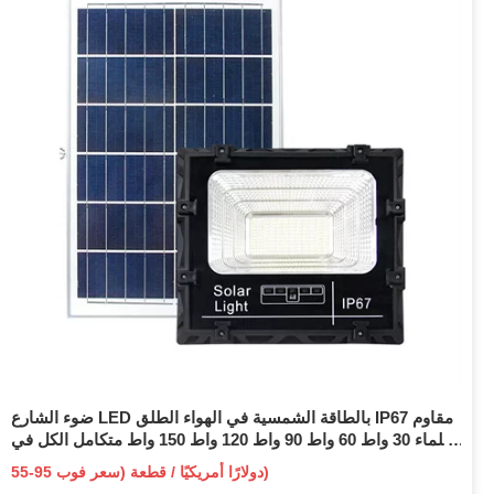
ضوء الشارع LED بالطاقة الشمسية في الهواء الطلق IP67 مقاوم
للماء 30 واط 60 واط 90 واط 120 واط 150 واط متكامل الكل في
واحد ضوء الشارع الشمسي
55-95 دولارًا أمريكيًا / قطعة (سعر فوب)