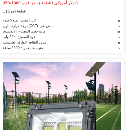
350-1000 دولار أمريكي / قطعة (سعر فوب)
1 قطعة (موك)
مصدر الضوء: ضوء LED
درجة حرارة اللون (CCT): أبيض نقي
مادة جسم المصباح: الألومنيوم
قوة المصباح: ≥30 واط
مزود الطاقة: الطاقة الشمسية
متوسط العمر:> 8000 ساعة