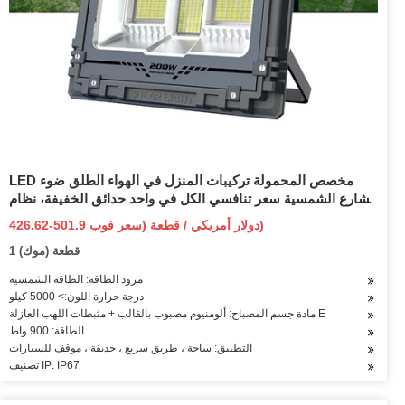
LED مخصص المحمولة تركيبات المنزل في الهواء الطلق ضوء
الشارع الشمسية سعر تنافسي الكل في واحد حدائق الخفيفة، نظام
المدينة الذكية LED ضوء مقاوم للماء
426.62-501.9 دولار أمريكي / قطعة (سعر فوب)
1 قطعة (موك)
مزود الطاقة: الطاقة الشمسية
درجة حرارة اللون:> 5000 كيلو
مادة جسم المصباح: ألومنيوم مصبوب بالقالب + مثبطات اللهب العازلة E
الطاقة: 900 واط
التطبيق: ساحة ، طريق سريع ، حديقة ، موقف للسيارات
تصنيف IP: IP67