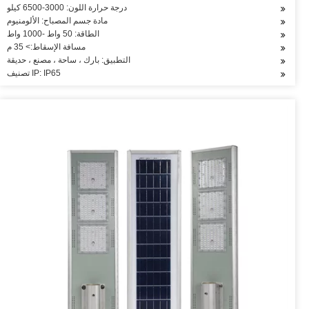
درجة حرارة اللون: 3000-6500 كيلو
مادة جسم المصباح: الألومنيوم
الطاقة: 50 واط -1000 واط
مسافة الإسقاط:> 35 م
التطبيق: بارك ، ساحة ، مصنع ، حديقة
تصنيف IP: IP65