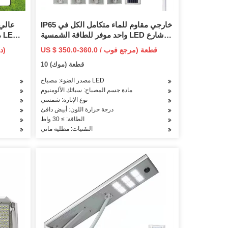
IP65 خارجي مقاوم للماء متكامل الكل في
واحد موفر للطاقة الشمسية LED شارع
م
شارع حديقة ضوء مع نظام لوحة استشعار
مصابيح 
US $ 350.0-360.0 / قطعة (مرجع فوب
6 دولارات أمريكية / قطعة (سعر فوب)
الحركة وبطارية ليثيوم
السعر)
10 قطعة (موك)
مصدر الضوء: مصباح LED
مادة جسم المصباح: سبائك الألومنيوم
نوع الإنارة: شمسي
درجة حرارة اللون: أبيض دافئ
الطاقة: ≥ 30 واط
التقنيات: مطلية ماتي