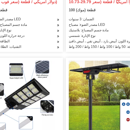
10.73-29.79 دولارًا أمريكيًا / قطعة (سعر
200-300 دولار أمريكي / قطعة (سعر فوب)
في واحد التلقائي ثنائي الوجه LED ضوء
فوب)
100 قطعة (موك)
1 قطع
الشارع الشمسي
الضمان: 3 سنوات
مصدر الضوء: مصباح LED
مصدر الضوء: مصباح LED
مادة جسم المصباح: 
مادة جسم المصباح: بلاستيك
نوع الإن
نوع الإنارة: شمسي
درجة حرارة اللون:
ة اللون: أبيض بارد ، أبيض نقي ، أبيض دافئ
الطاقة: ≥ 0
15 واط / 200 واط
التقنيات: الطلا