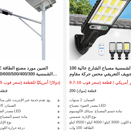
100 واط الشمسية مصباح الشارع عالية
ye CE
جويف التعريفي محس حركة مقاوم
الشمسية /600/500/400/300W
متكاملة في الهواء الطلق لوميناريا
0/100/50/30W WiFi CCTV
22.5-25.5 دولارًا أمريكيًا للقطعة (سعر فوب)
الطريق LED حديقة أضواء الشوارع
Camera ABS مقا
200 قطعة (موك)
1 قطع
بالطاقة الشمسية
الفيضانات حديقة ضوء الحديقة
الضمان: 2 سنوات
خدمة ما بعد البيع: نقدم خدمة عبر الإنترنت على مدار 24 سا
مصدر الضوء: مصباح LED
الضمان: 2/3/5 سنوات
مادة جسم المصباح: سبائك الألومنيوم
مصدر الضوء: مصباح LED
نوع الإنارة: شمسي
مادة جسم المصباح: 
 4000 كيلو / 6500 كيلو
نوع الإن
الطاقة: 100 وات
درجة حرارة اللون: