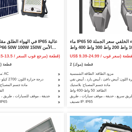
ماء IP65 الفناء الخلفي سعر الجملة 50
في الهواء الطلق مقاوم للماء
واط 100 واط 200 واط 300 واط 400 واط
قة الشمسية مصباح الشارع الأمن
Ligting LED مص
US $ 11.5-13.5 / قطعة (مرجع فوب السعر)
اء الكاشفة الجدار مصباح الكل في
الاستشعار الشمسية أو مصباح
2 قطعة (موك)
500 قطعة 
واحد الشمسية LED ضوء الشارع
LED الر
مزود الطاقة: الطاقة الشمسية
مزود الطاقة: AC
ة اللون: أبيض دافئ ، أبيض بارد ، أبيض نقي
درجة حرارة اللون: 2700 كيلو -6500 كيلو
مادة جسم المصباح: بلاستيك
مادة جسم المصباح: 
الطاقة: 50 واط-400 واط
القوة:
ريق سريع ، حديقة ، موقف سيارات ، طريق
التطبيق: ساحة ، حديقة ، موقف للسيارات ، طريق ،
تصنيف IP: IP65
تصنيف 65