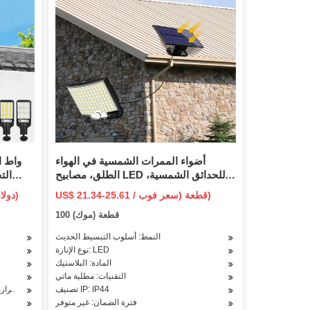
أضواء الممرات الشمسية في الهواء
الطلق، مصابيح LED للحدائق الشمسية،
الت
مصابيح المناظر الطبيعية الشمسية
للماء ال
US$ 21.34-25.61 / قطعة (سعر فوب)
9.7-10 دولار أمريكي / قطعة (سعر فوب)
المقاومة للماء للحديقة، الفناء، الفناء،
100 قطعة (موك)
الحديقة، الممشى Esg17322
النمط: أسلوب التبسيط الحديث
نوع الإنارة: LED
المادة: البلاستيك
التقنيات: مطلية ماتي
تصنيف IP: IP44
درجة حرارة اللون: 3000 كيلو /
فترة الضمان: غير متوفر