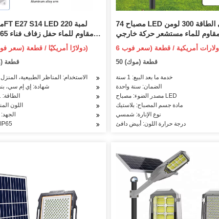
74 مصباح LED عالي الطاقة 300 لومن
قاوم للماء مستشعر حركة خارجي LED
حائط مصابيح حديقة تعمل بالطاقة
حديقة في الهواء الطلق الشمسية 
14.99 دولارًا أمريكيًا / قطعة (سعر فوب)
الشمسية
المتحدة الاتحاد الأفريقي مق
50 قطعة (موك)
100 قطعة 
سلس
خدمة ما بعد البيع: 1 سنة
الاستخدام: المناظر الطبيعية، المنزل
الضمان: سنة واحدة
شهادة: إي إم سي، بن
مصدر الضوء: مصباح LED
الطاقة: 11-15 واط
مادة جسم المصباح: بلاستيك
اللون الم
نوع الإنارة: شمسي
الجهد: 110 فولت
درجة حرارة اللون: أبيض دافئ
تصنيف 65