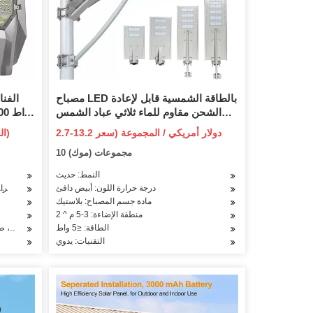
مصباح LED بالطاقة الشمسية قابل لإعادة
الشحن مقاوم للماء ثلاثي عباد الشمس
للديكور الخارجي وإضاءة العطلات هدية
حدي
2.7-13.2 دولار أمريكي / المجموعة (سعر
US$ 9.39-24.99 / القطعة (سعر فوب)
الكريسماس مصباح حديقة
الأضو
فوب)
10 مجموعات (موك)
النمط: حديث
درجة حرارة اللون: أبيض دافئ
درجة حرار
مادة جسم المصباح: بلاستيك
منطقة الإضاءة: 3-5 م ^ 2
الطاقة: ≤5 واط
التطبيق: ساحة ، ط
التقنيات: يدوي