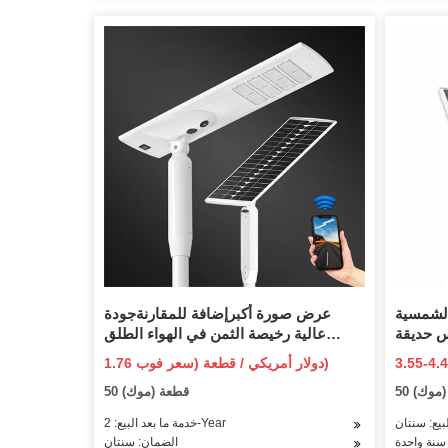
شمسية LED
عرض صورة أكبرإضافة للمقارنةجودة
س حديقة
عالية رخيصة الثمن في الهواء الطلق
سية
مصباح حديقة يعمل بالطاقة الشمسية 100
1.76 دولار أمريكي / قطعة (سعر فوب)
LED مقاوم للماء مستشعر حركة أضواء
 (موك)
50 قطعة (موك)
الجدار الشمسية للحديقة
بيع: سنتان
خدمة ما بعد البيع: 2-Year
سنة واحدة
الضمان: سنتان