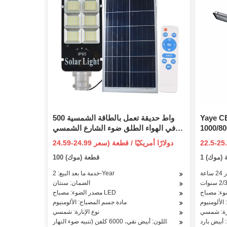
Ya الصين مورد مصنع الطاقة
500 واط حديقة تعمل بالطاقة الشمسية
1000/800 /
في الهواء الطلق ضوء الشارع الشمسي
200/15
للماء مع جهاز التحكم عن بعد
24.59-24.99 دولارًا أمريكيًا / قطعة (سعر
وم للماء LED جدار
فوب)
ة (موك)
100 قطعة (موك)
 الشركة
المصنعة
عة
خدمة ما بعد البيع: 2-Year
الضمان: سنتان
مصدر الضوء: مصباح LED
الألومنيوم
مادة جسم المصباح: الألومنيوم
ارة: شمسي
نوع الإنارة: شمسي
 أبيض بارد
درجة حرارة اللون: أبيض نقي، 6000 كلفن (تنبيه ضوء النهار)