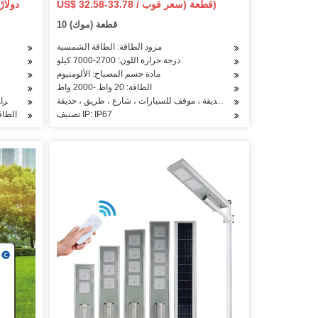
US$ 32.58-33.78 / قطعة (سعر فوب)
في الهواء الطلق مقاوم للماء الكل في
10 قطعة (موك)
واحد COB SMD Wall Flood Garden
Road Light
مزود الطاقة: الطاقة الشمسية
درجة حرارة اللون: 2700-7000 كيلو
مادة جسم المصباح: الألومنيوم
الطاقة: 20 واط -2000 واط
طبيق: ساحة ، طريق سريع ، حديقة ، موقف للسيارات ، شارع ، طريق ، حديقة
درجة حرار
تصنيف IP: IP67
الطاقة: 50 واط / 100 واط / 0