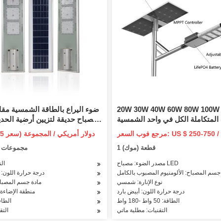
20W 30W 40W 60W 80W 100
ضوء اليراع بالطاقة الشمسية مقاو
المتكاملة الكل في واحد الشمسية LED
شارع حديقة ضوء جودة عالية Bridgelux
LED إضاءة ساحة تأرجح الر
مرجع فوب السعر: US $ 250-750 / قطعة
5-31.25
مقاوم للماء IP65 لوقوف السيارات في
(سعر فوب)
1 قطعة (موك)
10 مجموعات
الهواء الطلق
مصدر الضوء: مصباح LED
ال
جسم المصباح: الألومنيوم المصبوب بالكامل
درجة حرارة اللون:
نوع الإنارة: شمسي
مادة جسم المصباح
درجة حرارة اللون: أبيض بارد
منطقة الإضاءة: 3-5 م ^ 
الطاقة: 50 واط -180 واط
الطاقة:
التقنيات: مطلية ماتي
التق