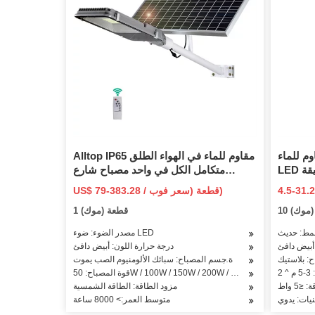
م للماء
Alltop IP65 مقاوم للماء في الهواء الطلق
LED مصباح حديقة لتزيين أرضية الحديقة
متكامل الكل في واحد مصباح شارع
ياح
بالطاقة الشمسية مستشعر حركة يعمل
4. دولار أمريكي / المجموعة (سعر
US$ 79-383.28 / قطعة (سعر فوب)
بالطاقة الشمسية مصباح جداري للحدائق
فوب)
 (موك)
1 قطعة (موك)
يعمل بالتحكم عن بعد
نمط: حديث
مصدر الضوء: ضوء LED
 أبيض دافئ
درجة حرارة اللون: أبيض دافئ
: بلاستيك
مادة جسم المصباح: سبائك الألومنيوم الصب يموت
2
قوة المصباح: 50W / 100W / 150W / 200W / 250W / 300W400W
 ≤5 واط
مزود الطاقة: الطاقة الشمسية
نيات: يدوي
متوسط العمر:> 8000 ساعة