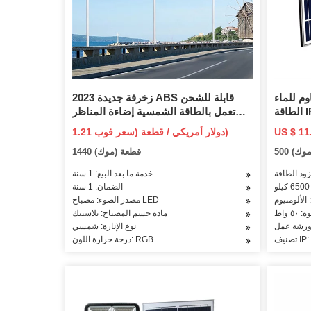
 IP65 عالية
2023 زخرفة جديدة ABS قابلة للشحن
الطاقة IP66 50W 100W 150W الأمن
تعمل بالطاقة الشمسية إضاءة المناظر
باح الطريق حديقة ساحة
الطبيعية RGB مصباح الحديقة الشمسية
1.21 دولار أمريكي / قطعة (سعر فوب)
 الشارع
LED ضوء حصة الماس في الهواء الطلق
(موك)
1440 قطعة (موك)
ئيسي
IP65 مقاوم للماء ضوء المسار الشمسي
خدمة ما بعد البيع: 1 سنة
الضمان: 1 سنة
الألومنيوم
مصدر الضوء: مصباح LED
 ٥٠ واط
مادة جسم المصباح: بلاستيك
 ورشة عمل
نوع الإنارة: شمسي
IP: IP
درجة حرارة اللون: RGB