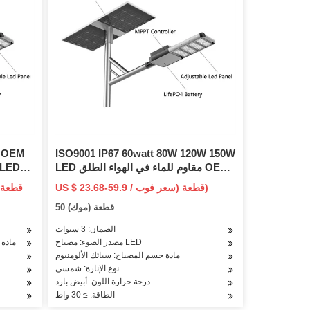
W OEM
ISO9001 IP67 60watt 80W 120W 150W
LED مقاوم للماء في الهواء الطلق OEM
ODM الكل في واحد الطاقة الشمسية
US $ 23.68-59.9 / قطعة (سعر فوب)
المتكاملة حديقة الطريق ضوء الشارع مع
50 قطعة (موك)
بطارية ليثيوم
الضمان: 3 سنوات
مصدر الضوء: مصباح LED
مادة 
مادة جسم المصباح: سبائك الألومنيوم
نوع الإنارة: شمسي
درجة حرارة اللون: أبيض بارد
الطاقة: ≥ 30 واط