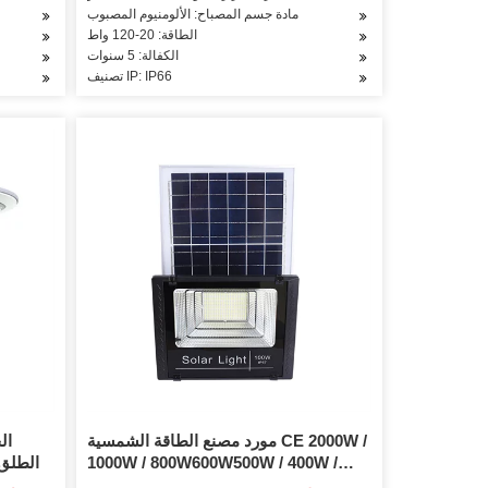
مادة جسم المصباح: الألومنيوم المصبوب
الطاقة: 20-120 واط
الكفالة: 5 سنوات
تصنيف IP: IP66
مورد مصنع الطاقة الشمسية CE 2000W /
ال
1000W / 800W600W500W / 400W /
الطلق 
300W / 200W100W IP67 LED للشارع