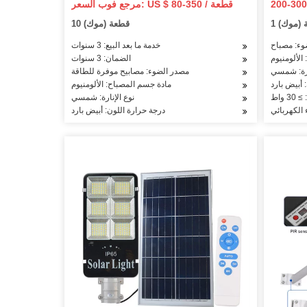
مرجع فوب السعر: US $ 80-350 / قطعة
الشمسي مع بطارية ليثيوم استشعار
(مرجع فوب السعر)
ة (موك)
10 قطعة (موك)
الحركة ولوحة
خدمة ما بعد البيع: 3 سنوات
الألومنيوم
الضمان: 3 سنوات
ارة: شمسي
مصدر الضوء: مصابيح موفرة للطاقة
 أبيض بارد
مادة جسم المصباح: الألومنيوم
3 واط
نوع الإنارة: شمسي
ء الكهربائي
درجة حرارة اللون: أبيض بارد