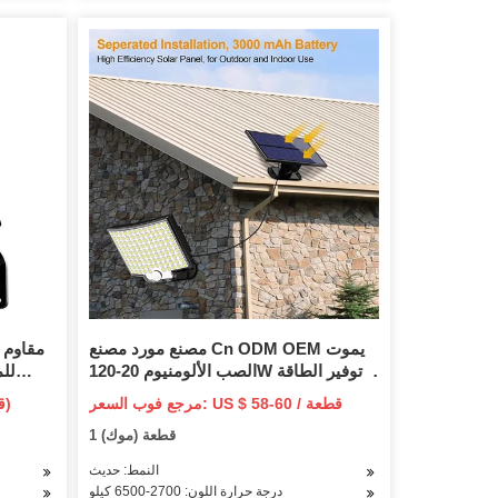
مصنع مورد مصنع Cn ODM OEM يموت
t
الصب الألومنيوم 20-120W توفير الطاقة
للم
IP66 ضوء وظيفة الطاقة الشمسية للماء
مرجع فوب السعر: US $ 58-60 / قطعة
US $ 23.68-36.8 / قطعة (سعر فوب)
أعلى حديقة ضوء الإسكان LED ضوء
ضوء
(مرجع فوب السعر)
1 قطعة (موك)
الشارع
النمط: حديث
درجة حرارة اللون: 2700-6500 كيلو