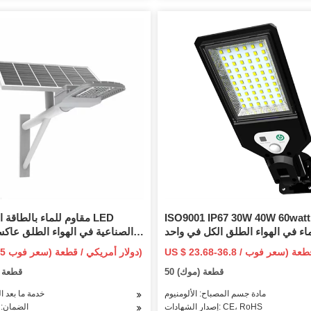
ISO9001 IP67 30W 40W 60wat مقاوم
مقاوم للماء بالطاقة ال
اء في الهواء الطلق الكل في واحد
الصناعية في الهواء الطلق عاك
متكامل LED حديقة شارع الطريق المنزل
LED ضوء الطاقة الشم
3.55-4.45 دولار أمريكي / قطعة (سعر فوب)
 الشمس مع لوحة وبطارية ليثيوم
50 قطعة (موك)
50 قطعة
مادة جسم المصباح: الألومنيوم
خدمة ما بعد ال
إصدار الشهادات: CE، RoHS
الضمان: 