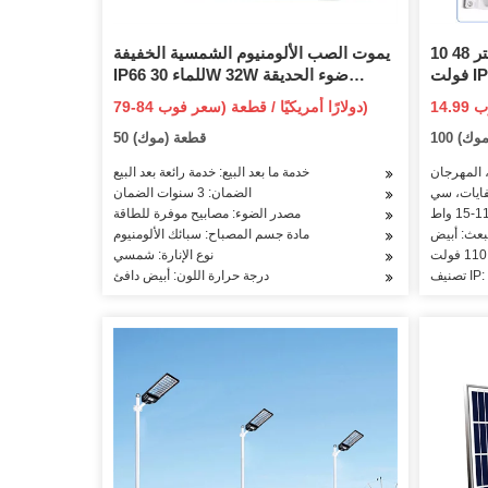
10 متر 48FT E27 S14 LED لمبة 220
يموت الصب الألومنيوم الشمسية الخفيفة
فولت IP65 مقاوم للماء حفل زفاف فناء
IP66 للماء 30W 32W ضوء الحديقة
المملكة
الشمسية في الهواء الطلق
79-84 دولارًا أمريكيًا / قطعة (سعر فوب)
هى اكليل
(موك)
50 قطعة (موك)
لة ضوء
، المهرجان
خدمة ما بعد البيع: خدمة رائعة بعد البيع
فايات، سي
الضمان: 3 سنوات الضمان
مصدر الضوء: مصابيح موفرة للطاقة
نبعث: أبيض
مادة جسم المصباح: سبائك الألومنيوم
نوع الإنارة: شمسي
IP: IP
درجة حرارة اللون: أبيض دافئ